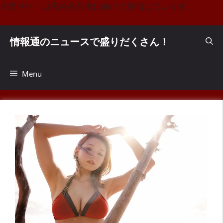
コ
※当サイトは海外在住者に向けて発信しています。
ン
テ
情報通のニュースで盛りだくさん！
ン
ツ
へ
Menu
ス
キ
ッ
プ