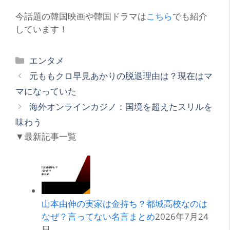
今話題の韓国映画や韓国ドラマは
こちら
でも紹介
しています！
カ
エンタメ
テ
元ももクロ早見あかりの脱退理由は？現在はマ
ゴ
マになっていた
リ
海外オンラインカジノ：国境を超えたスリルを
ー
味わう
▼最新記事一覧
山本由伸の実家は金持ち？都城高校なのは
なぜ？言ってない名言まとめ
2026年7月24
日