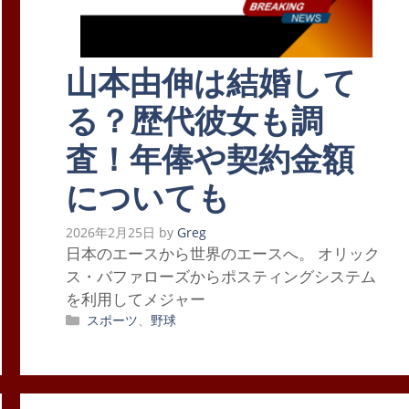
山本由伸は結婚して
る？歴代彼女も調
査！年俸や契約金額
についても
2026年2月25日
by
Greg
日本のエースから世界のエースへ。 オリック
ス・バファローズからポスティングシステム
を利用してメジャー
カ
スポーツ
、
野球
テ
ゴ
リ
ー