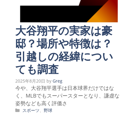
大谷翔平の実家は豪
邸？場所や特徴は？
引越しの経緯につい
ても調査
2025年8月20日
by
Greg
今や、大谷翔平選手は日本球界だけではな
く、MLBでもスーパースターとなり、謙虚な
姿勢なども高く評価さ
カ
スポーツ
、
野球
テ
ゴ
リ
ー