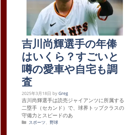
吉川尚輝選手の年俸
はいくら？すごいと
噂の愛車や自宅も調
査
2025年3月18日
by
Greg
吉川尚輝選手は読売ジャイアンツに所属する
二塁手（セカンド）で、球界トップクラスの
守備力とスピードのあ
カ
スポーツ
、
野球
テ
ゴ