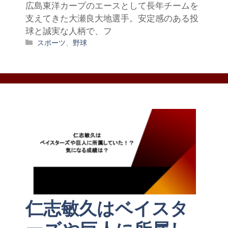
広島東洋カープのエースとして長年チームを
支えてきた大瀬良大地選手。安定感のある投
球と誠実な人柄で、フ
カ
スポーツ
、
野球
テ
ゴ
リ
ー
仁志敏久はベイスタ