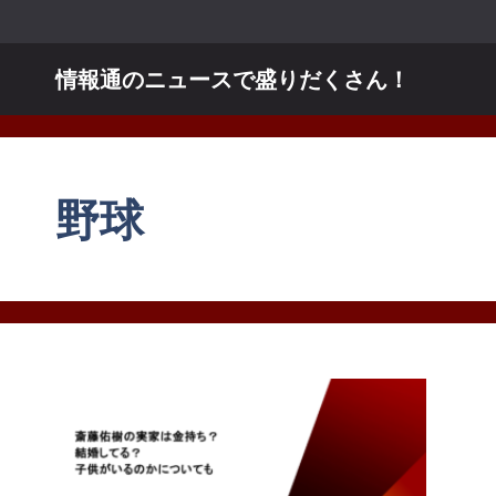
コ
ン
テ
情報通のニュースで盛りだくさん！
ン
ツ
へ
ス
野球
キ
ッ
プ