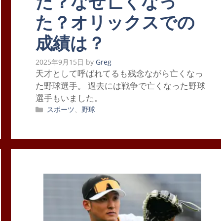
た？なぜ亡くなっ
た？オリックスでの
成績は？
2025年9月15日
by
Greg
天才として呼ばれてるも残念ながら亡くなっ
た野球選手。 過去には戦争で亡くなった野球
選手もいました。
カ
スポーツ
、
野球
テ
ゴ
リ
ー