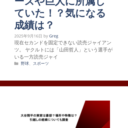
ーズや巨人に所属し
ていた！？気になる
成績は？
2025年9月16日
by
Greg
現在セカンドを固定できない読売ジャイアン
ツ。 ヤクルトには「山田哲人」という選手が
いる一方読売ジャイ
カ
野球
、
スポーツ
テ
ゴ
リ
ー