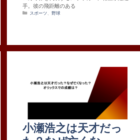
手。彼の飛距離のある
カ
スポーツ
、
野球
テ
ゴ
リ
ー
小瀬浩之は天才だっ