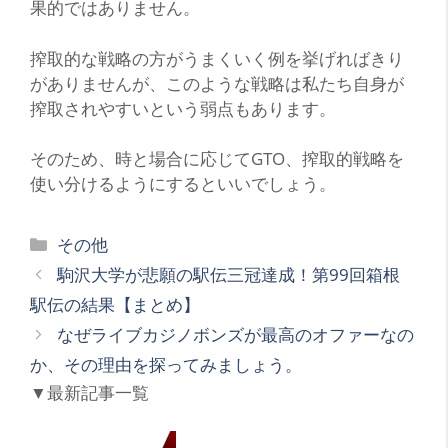
果的ではありません。
搾取的な戦略の方がうまくいく例を挙げればきり
がありませんが、このような戦略は私たち自身が
搾取されやすいという弱点もあります。
そのため、時と場合に応じて
GTO
、搾取的戦略を
使い分けるようにするといいでしょう。
カ
その他
テ
駒沢大学が悲願の駅伝三冠達成！第99回箱根
ゴ
駅伝の結果【まとめ】
リ
なぜライブカジノボンズが最高のオファーなの
ー
か、その理由を探ってみましょう。
▼最新記事一覧