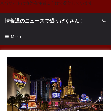
コ
※当サイトは海外在住者に向けて発信しています。
ン
テ
情報通のニュースで盛りだくさん！
ン
ツ
へ
Menu
ス
キ
ッ
プ