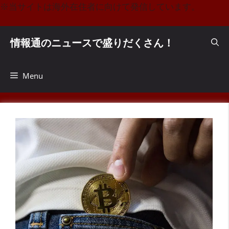
コ
※当サイトは海外在住者に向けて発信しています。
ン
テ
情報通のニュースで盛りだくさん！
ン
ツ
へ
Menu
ス
キ
ッ
プ