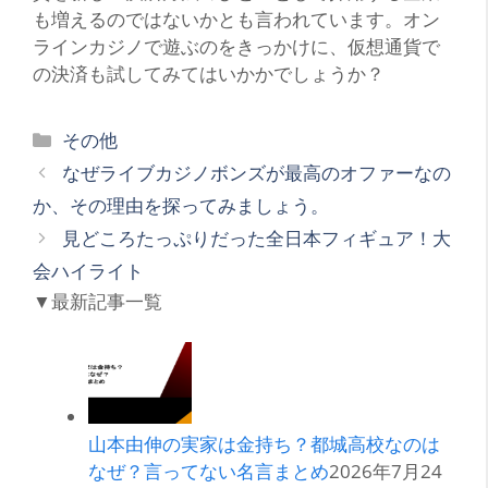
も増えるのではないかとも言われています。オン
ラインカジノで遊ぶのをきっかけに、仮想通貨で
の決済も試してみてはいかかでしょうか？
カ
その他
テ
なぜライブカジノボンズが最高のオファーなの
ゴ
か、その理由を探ってみましょう。
リ
見どころたっぷりだった全日本フィギュア！大
ー
会ハイライト
▼最新記事一覧
山本由伸の実家は金持ち？都城高校なのは
なぜ？言ってない名言まとめ
2026年7月24