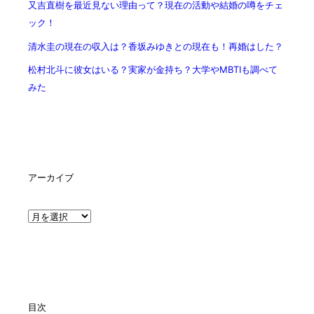
又吉直樹を最近見ない理由って？現在の活動や結婚の噂をチェ
ック！
清水圭の現在の収入は？香坂みゆきとの現在も！再婚はした？
松村北斗に彼女はいる？実家が金持ち？大学やMBTIも調べて
みた
アーカイブ
ア
ー
カ
イ
ブ
目次