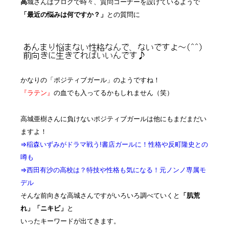
高
城さんはブログで時々、質問コーナーを設けているようで
「最近の悩みは何ですか？」
との質問に
かなりの「ポジティブガール」のようですね！
『ラテン』
の血でも入ってるかもしれません（笑）
高城亜樹さんに負けないポジティブガールは他にもまだまだい
ますよ！
⇒稲森いずみがドラマ戦う!書店ガールに！性格や反町隆史との
噂も
⇒西田有沙の高校は？特技や性格も気になる！元ノンノ専属モ
デル
そんな前向きな高城さんですがいろいろ調べていくと
「肌荒
れ」
「ニキビ」
と
いったキーワードが出てきます。