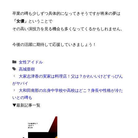
卒業の噂も少しずつ具体的になってきそうですが将来の夢は
「女優」
ということで
その高い演技力を見る機会も多くなってくるかもしれません。
今後の活躍に期待して応援していきましょう！
カ
女性アイドル
テ
タ
高城亜樹
ゴ
グ
大家志津香の実家は料理店！父は？かわいいけどすっぴん
リ
がヤバイ
ー
大和田南那の出身中学校や高校はどこ？身長や性格が冷た
いとの噂も
▼最新記事一覧