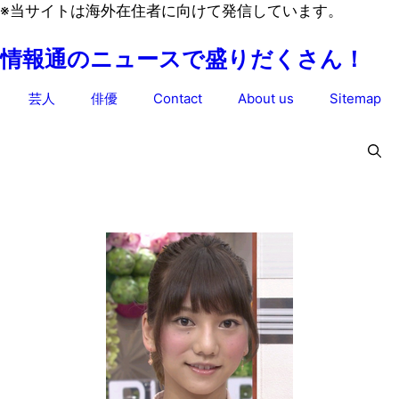
コ
※当サイトは海外在住者に向けて発信しています。
ン
情報通のニュースで盛りだくさん！
テ
ン
芸人
俳優
Contact
About us
Sitemap
ツ
へ
ス
キ
ッ
プ