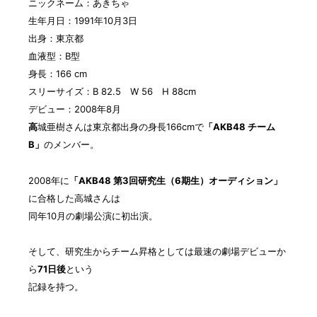
ニックネーム：あきちゃ
生年月日：1991年10月3日
出身：東京都
血液型：B型
身長：166 cm
スリーサイズ：B 82.5 W 56 H 88cm
デビュー：2008年8月
高
城亜樹さんは東京都出身の身長166cmで
「AKB48 チーム
B」
のメンバー。
2008年に
「AKB48 第3回研究生（6期生）オーディション」
に合格した高城さんは
同年10月の劇場公演に初出演。
そして、研究生からチーム昇格としては最速の劇場デビューか
ら
71日後
という
記録を持つ。