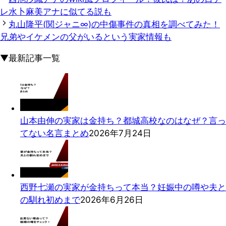
レ水卜麻美アナに似てる説も
丸山隆平(関ジャニ∞)の中傷事件の真相を調べてみた！
兄弟やイケメンの父がいるという実家情報も
▼最新記事一覧
山本由伸の実家は金持ち？都城高校なのはなぜ？言っ
てない名言まとめ
2026年7月24日
西野七瀬の実家が金持ちって本当？妊娠中の噂や夫と
の馴れ初めまで
2026年6月26日