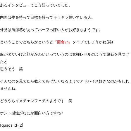
あるインタビューでこう語っていました。
内面は
夢を持って目標を持ってキラキラ輝いている人
。
外見は
清潔感があってハーフっぽい人がお好きなようです
。
ということでどちらかというと
『面食い』
タイプでしょうかね(笑)
服がダサいけど顔がかわいいっていうのは究極レベルのようで原石を見つけ
たと
思うそう 笑
そんなのを見てたら教えてあげたくなるようでアドバイス好きなのかもしれ
ませんね。
どうやら
イメチェンフェチ
のようです 笑
ホント感性がなにか面白い方ですね！
[quads id=2]