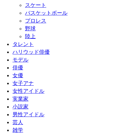
スケート
バスケットボール
プロレス
野球
陸上
タレント
ハリウッド俳優
モデル
俳優
女優
女子アナ
女性アイドル
実業家
小説家
男性アイドル
芸人
雑学