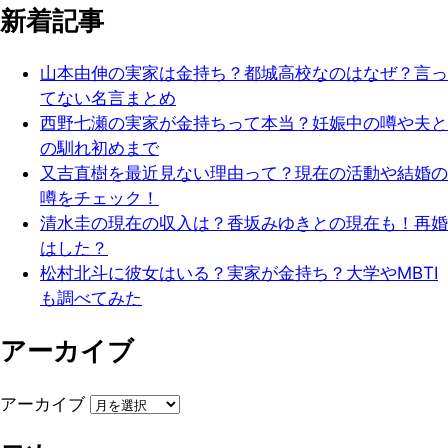
新着記事
山本由伸の実家は金持ち？都城高校なのはなぜ？言っ
てない名言まとめ
西野七瀬の実家が金持ちって本当？妊娠中の噂や夫と
の馴れ初めまで
又吉直樹を最近見ない理由って？現在の活動や結婚の
噂をチェック！
清水圭の現在の収入は？香坂みゆきとの現在も！再婚
はした？
松村北斗に彼女はいる？実家が金持ち？大学やMBTI
も調べてみた
アーカイブ
アーカイブ