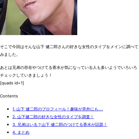
そこで今回はそんな山下 健二郎さんの
好きな女性のタイプ
をメインに調べて
みました。
あとは
兄弟の存在やつけてる香水
が気になっている人も多いようでいろいろ
チェックしていきましょう！
[quads id=1]
Contents
1.
山下 健二郎のプロフィール！趣味が意外にも….
2.
山下健二郎の好きな女性のタイプを調査！
3.
兄弟はいる？山下 健二郎のつけてる香水が話題！
4.
まとめ