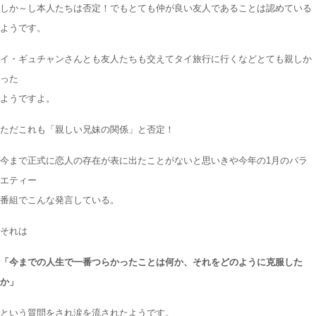
しか～し本人たちは否定！でもとても仲が良い友人であることは認めている
ようです。
イ・ギュチャンさんとも友人たちも交えて
タイ旅行に行くなどとても親しか
った
ようですよ。
ただこれも
「親しい兄妹の関係」
と否定！
今まで正式に恋人の存在が表に出たことがないと思いきや今年の1月のバラ
エティー
番組でこんな発言している。
それは
「今までの人生で一番つらかったことは何か、それをどのように克服した
か」
という質問をされ涙を流されたようです。