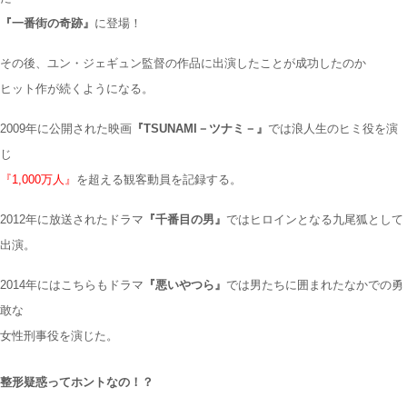
『一番街の奇跡』
に登場！
その後、
ユン・ジェギュン監督の作品に出演したことが成功したのか
ヒット作が続くようになる
。
2009年に公開された映画
『TSUNAMI－ツナミ－』
では浪人生のヒミ役を演
じ
『1,000万人』
を超える観客動員を記録する。
2012年に放送されたドラマ
『千番目の男』
ではヒロインとなる九尾狐として
出演。
2014年にはこちらもドラマ
『悪いやつら』
では男たちに囲まれたなかでの勇
敢な
女性刑事役を演じた。
整形疑惑ってホントなの！？