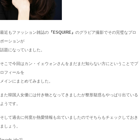
最近もファッション雑誌の
『ESQUIRE』
のグラビア撮影で
その完璧なプロ
ポーションが
話題
になっていました。
そこで今回はカン・イェウォンさんをまだまだ知らない方にということで
プ
ロフィール
を
メインにまとめてみました。
また韓国人女優には付き物となってきましたが
整形疑惑
もやっぱり出ている
ようです。
そして過去に何度か
熱愛情報
も出ていましたのでそちらもチェックしておき
ましょう。
[quads id=1]