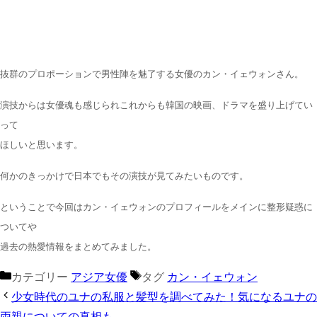
抜群のプロポーションで男性陣を魅了する女優のカン・イェウォンさん。
演技からは女優魂も感じられこれからも韓国の映画、ドラマを盛り上げてい
って
ほしいと思います。
何かのきっかけで日本でもその演技が見てみたいものです。
ということで今回はカン・イェウォンのプロフィールをメインに整形疑惑に
ついてや
過去の熱愛情報をまとめてみました。
カテゴリー
アジア女優
タグ
カン・イェウォン
少女時代のユナの私服と髪型を調べてみた！気になるユナの
両親についての真相も