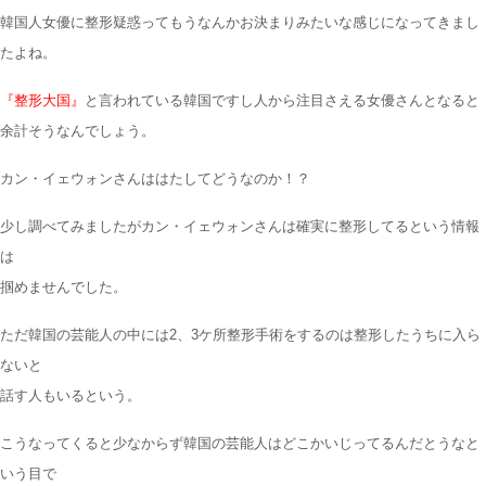
韓国人女優に整形疑惑ってもうなんかお決まりみたいな感じになってきまし
たよね。
『整形大国』
と言われている韓国ですし人から注目さえる女優さんとなると
余計そうなんでしょう。
カン・イェウォンさんははたしてどうなのか！？
少し調べてみましたがカン・イェウォンさんは確実に整形してるという情報
は
掴めませんでした。
ただ韓国の芸能人の中には
2、3ケ所整形手術をするのは整形したうちに入ら
ない
と
話す人もいるという。
こうなってくると少なからず韓国の芸能人はどこかいじってるんだとうなと
いう目で