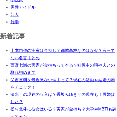
男性アイドル
芸人
雑学
新着記事
山本由伸の実家は金持ち？都城高校なのはなぜ？言って
ない名言まとめ
西野七瀬の実家が金持ちって本当？妊娠中の噂や夫との
馴れ初めまで
又吉直樹を最近見ない理由って？現在の活動や結婚の噂
をチェック！
清水圭の現在の収入は？香坂みゆきとの現在も！再婚は
した？
松村北斗に彼女はいる？実家が金持ち？大学やMBTIも調
べてみた