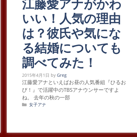
江藤愛アナがかわ
いい！人気の理由
は？彼氏や気にな
る結婚についても
調べてみた！
2015年4月1日
by
Greg
江藤愛アナといえばお昼の人気番組『ひるお
び！』で活躍中のTBSアナウンサーですよ
ね。 去年の秋の一部
カ
女子アナ
テ
ゴ
リ
ー