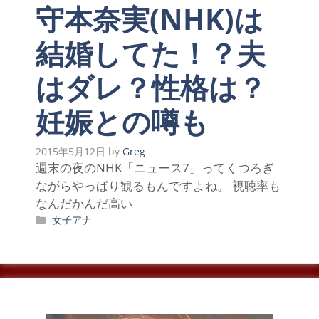
守本奈実(NHK)は
結婚してた！？夫
はダレ？性格は？
妊娠との噂も
2015年5月12日
by
Greg
週末の夜のNHK「ニュース7」ってくつろぎ
ながらやっぱり観るもんですよね。 視聴率も
なんだかんだ高い
カ
女子アナ
テ
ゴ
リ
ー