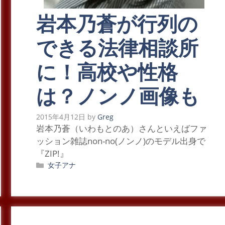
岩本乃蒼が行列の
できる法律相談所
に！高校や性格
は？ノンノ画像も
2015年4月12日
by
Greg
岩本乃蒼（いわもとのあ）さんといえばファ
ッション雑誌non-no(ノンノ)のモデル出身で
『ZIP!』
カ
女子アナ
テ
ゴ
リ
ー