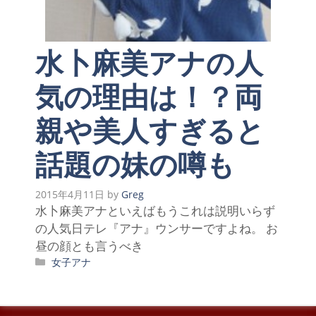
水卜麻美アナの人
気の理由は！？両
親や美人すぎると
話題の妹の噂も
2015年4月11日
by
Greg
水卜麻美アナといえばもうこれは説明いらず
の人気日テレ『アナ』ウンサーですよね。 お
昼の顔とも言うべき
カ
女子アナ
テ
ゴ
リ