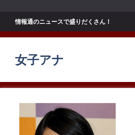
コ
ン
テ
情報通のニュースで盛りだくさん！
ン
ツ
へ
ス
女子アナ
キ
ッ
プ