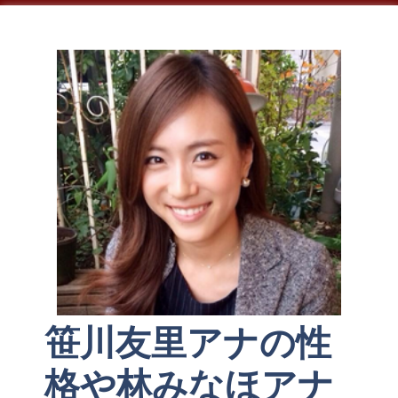
ー
笹川友里アナの性
格や林みなほアナ