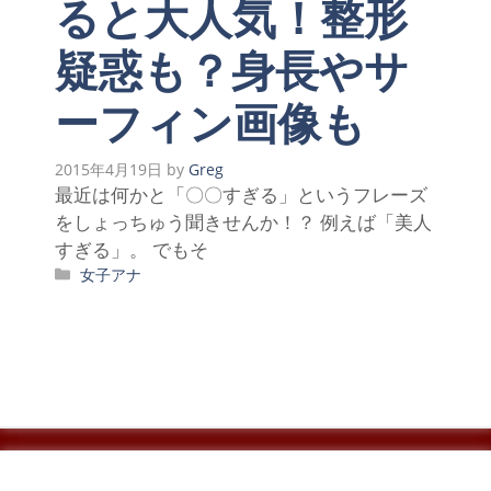
ると大人気！整形
疑惑も？身長やサ
ーフィン画像も
2015年4月19日
by
Greg
最近は何かと「〇〇すぎる」というフレーズ
をしょっちゅう聞きせんか！？ 例えば「美人
すぎる」。 でもそ
カ
女子アナ
テ
ゴ
リ
ー