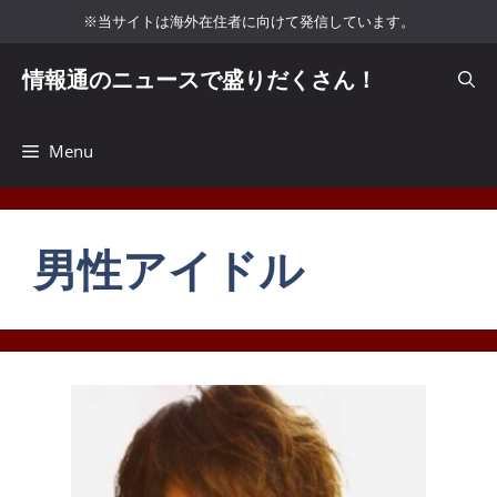
コ
※当サイトは海外在住者に向けて発信しています。
ン
テ
情報通のニュースで盛りだくさん！
ン
ツ
へ
Menu
ス
キ
ッ
男性アイドル
プ