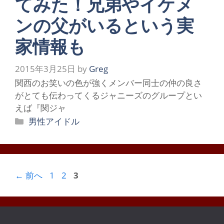
てみた！兄弟やイケメ
ンの父がいるという実
家情報も
2015年3月25日
by
Greg
関西のお笑いの色が強くメンバー同士の仲の良さ
がとても伝わってくるジャニーズのグループとい
えば『関ジャ
カ
男性アイドル
テ
ゴ
リ
ー
ペ
ペ
ペ
←
前へ
1
2
3
ー
ー
ー
ジ
ジ
ジ