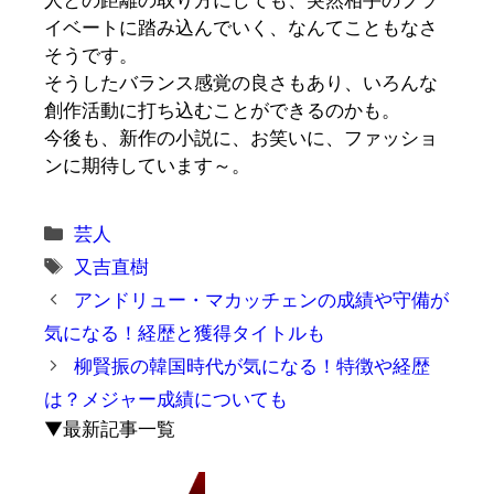
人との距離の取り方にしても、突然相手のプラ
イベートに踏み込んでいく、なんてこともなさ
そうです。
そうした
バランス感覚の良さ
もあり、いろんな
創作活動
に打ち込むことができるのかも。
今後も、新作の小説に、お笑いに、ファッショ
ンに期待しています～。
カ
芸人
テ
タ
又吉直樹
ゴ
グ
アンドリュー・マカッチェンの成績や守備が
リ
気になる！経歴と獲得タイトルも
ー
柳賢振の韓国時代が気になる！特徴や経歴
は？メジャー成績についても
▼最新記事一覧