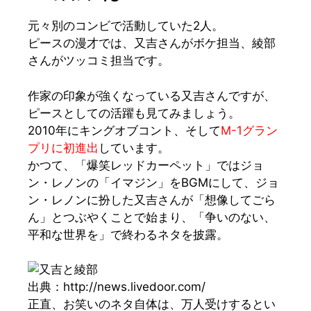
元
々別のコンビで活動していた2人。
ピースの漫才では、又吉さんがボケ担当、綾部
さんがツッコミ担当です。
作家の印象が強くなっている又吉さんですが、
ピースとしての活躍も見てみましょう。
2010年にキングオブコント、そして
M-1グラン
プリに初進出
しています。
かつて、
「爆笑レッドカーペット」
ではジョ
ン・レノンの
「イマジン」
をBGMにして、ジョ
ン・レノンに扮した又吉さんが「想像してごら
ん」とつぶやくことで始まり、
「争いのない、
平和な世界を」
で終わるネタを披露。
出典：http://news.livedoor.com/
正直、お笑いのネタ自体は、万人受けするとい