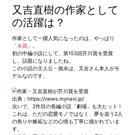
又吉直樹の作家として
の活躍は？
作
家として一躍人気になったのは、やっぱり
「火花」
。
初の中編小説にして、
第153回芥川賞を受賞
し、話題になりましたね。
この小説の主人公・徳永は、又吉さん本人がモ
デルなのです。
出典：https://news.mynavi.jp/
次いで、2作目の長編小説
「劇場」
も大ヒット！
これは、ただの恋愛モノではなく、夢を追う2人
の焦りや嫉妬などの心情も丁寧に描かれていま
す。