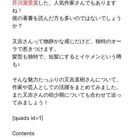
芥川賞受賞
した、人気作家さんでもあります
ね！
彼の著書を読んだ方も多いのではないでしょう
か？
又吉さんって物静かな感じだけど、独特のオー
ラで惹きつけます。
髪型も独特で、短髪にするとイケメンという噂
も♪
そんな魅力たっぷりの又吉直樹さんについて、
作家
や
芸人
としての活躍をまとめてみました。
また又吉さんの
幼少期
についても合わせて迫っ
てみましょう！
[quads id=1]
Contents