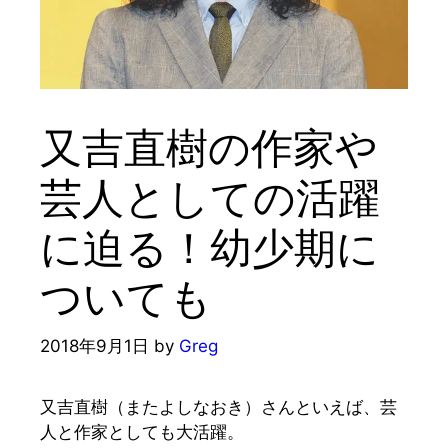
又吉直樹の作家や
芸人としての活躍
に迫る！幼少期に
ついても
2018年9月1日
by
Greg
又
吉直樹（またよしなおき）さんといえば、
芸
人
と
作家
としても大活躍。