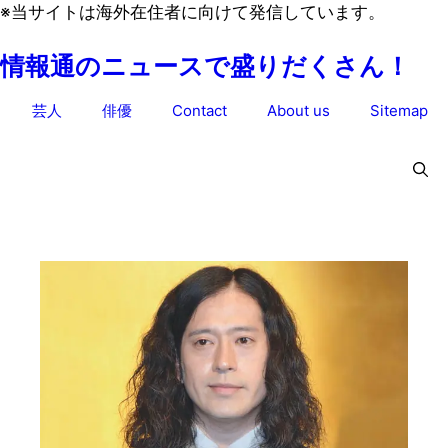
コ
※当サイトは海外在住者に向けて発信しています。
ン
情報通のニュースで盛りだくさん！
テ
ン
芸人
俳優
Contact
About us
Sitemap
ツ
へ
ス
キ
ッ
プ