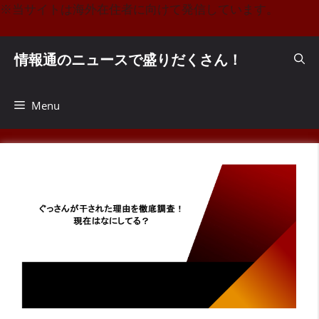
コ
※当サイトは海外在住者に向けて発信しています。
ン
テ
情報通のニュースで盛りだくさん！
ン
ツ
へ
Menu
ス
キ
ッ
プ