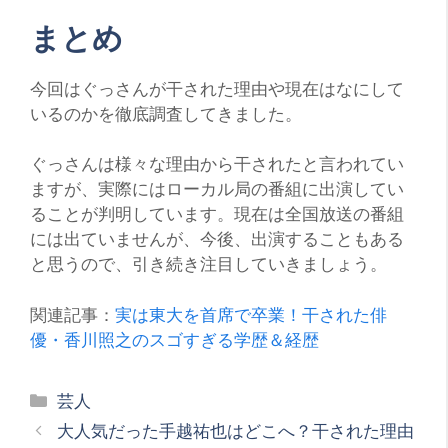
まとめ
今回はぐっさんが干された理由や現在はなにして
いるのかを徹底調査してきました。
ぐっさんは様々な理由から干されたと言われてい
ますが、実際にはローカル局の番組に出演してい
ることが判明しています。現在は全国放送の番組
には出ていませんが、今後、出演することもある
と思うので、引き続き注目していきましょう。
関連記事：
実は東大を首席で卒業！干された俳
優・香川照之のスゴすぎる学歴＆経歴
カ
芸人
テ
大人気だった手越祐也はどこへ？干された理由
ゴ