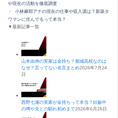
や現在の活動を徹底調査
リ
小林麻耶アナの現在の仕事や収入源は？新築タ
ー
ワマンに住んでるって本当？
▼最新記事一覧
山本由伸の実家は金持ち？都城高校なのは
なぜ？言ってない名言まとめ
2026年7月24
日
西野七瀬の実家が金持ちって本当？妊娠中
の噂や夫との馴れ初めまで
2026年6月26日