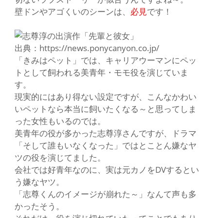
壁ドン
や
アゴくい
のシーンは、
必見
です！
出典：https://news.ponycanyon.co.jp/
「きみはペット」
では、キャリアウーマンにペッ
トとして飼われる美青年・モモ役を演じていま
す。
現実的にはあり得ない設定ですが、こんなかわい
いペットなら本当に飼いたくなる～と思ってしま
った女性もいるのでは。
美青年の役が多かった志尊淳さんですが、ドラマ
「そして誰もいなくなった」
ではとことん嫌なヤ
ツの役を演じてました。
会社では好青年なのに、実は元カノをDVするとい
う嫌なヤツ。
「志尊くんのイメージが崩れた～」なんて声も多
かったそう。