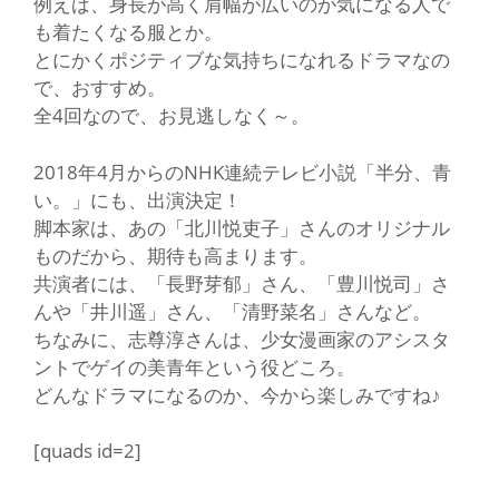
例えば、身長が高く肩幅が広いのが気になる人で
も着たくなる服とか。
とにかくポジティブな気持ちになれるドラマなの
で、おすすめ。
全4回なので、お見逃しなく～。
2018年4月からのNHK連続テレビ小説
「半分、青
い。」
にも、出演決定！
脚本家は、あの
「北川悦吏子」
さんのオリジナル
ものだから、期待も高まります。
共演者には、
「長野芽郁」
さん、
「豊川悦司」
さ
んや
「井川遥」
さん、
「清野菜名」
さんなど。
ちなみに、志尊淳さんは、少女漫画家のアシスタ
ントでゲイの美青年という役どころ。
どんなドラマになるのか、今から楽しみですね♪
[quads id=2]