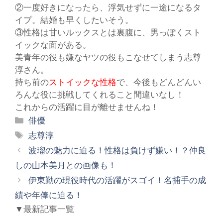
②一度好きになったら、浮気せずに一途になるタ
イプ。結婚も早くしたいそう。
③性格は甘いルックスとは裏腹に、男っぽくスト
イックな面がある。
美青年の役も嫌なヤツの役もこなせてしまう志尊
淳さん。
持ち前の
ストイックな性格
で、今後もどんどんい
ろんな役に挑戦してくれること間違いなし！
これからの活躍に目が離せませんね！
カ
俳優
テ
タ
志尊淳
ゴ
グ
波瑠の魅力に迫る！性格は負けず嫌い！？仲良
リ
しの山本美月との画像も！
ー
伊東勤の現役時代の活躍がスゴイ！名捕手の成
績や年俸に迫る！
▼最新記事一覧