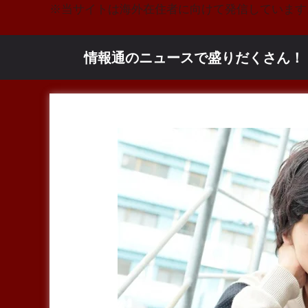
コ
※当サイトは海外在住者に向けて発信しています
ン
テ
情報通のニュースで盛りだくさん！
ン
ツ
へ
ス
キ
ッ
プ