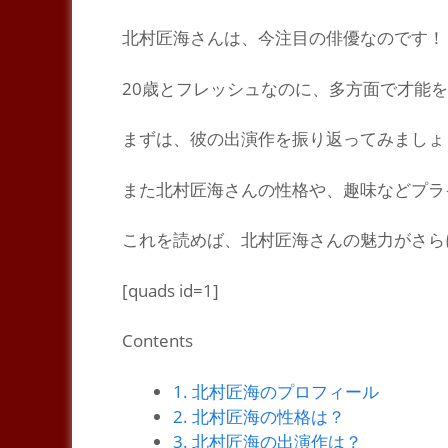
北村匠海さんは、今
注目の俳優
なのです！
20歳とフレッシュなのに、多方面で
才能
を
まずは、彼の
出演作
を振り返ってみましょ
また北村匠海さんの
性格
や、
趣味などプラ
これを読めば、北村匠海さんの
魅力
がさら
[quads id=1]
Contents
1.
北村匠海のプロフィール
2.
北村匠海の性格は？
3.
北村匠海の出演作は？