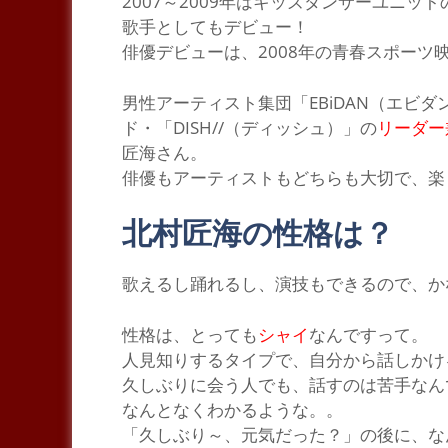
2007～2009年はキッズダンサーユニット
歌手としてもデビュー！
俳優デビューは、2008年の青春スポーツ
男性アーティスト集団
「EBiDAN（エビダ
ド・
「DISH//（ディッシュ）」
の
リーダー
匠海さん。
俳優もアーティストもどちらも大切で、楽
北村匠海の性格は？
歌
えるし踊れるし、演技もできるので、か
性格は、とっても
シャイ
なんですって。
人見知りするタイプ
で、自分から話しかけ
久しぶりに会う人でも、話すのは苦手なん
なんとなくわかるような。。
「久しぶり～、元気だった？」の後に、な