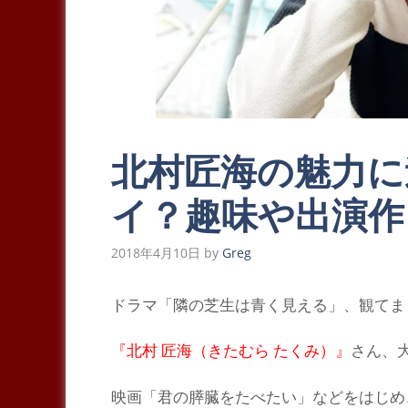
北村匠海の魅力に
イ？趣味や出演作
2018年4月10日
by
Greg
ド
ラマ
「隣の芝生は青く見える」
、観てま
『北村 匠海（きたむら たくみ）』
さん、
映画
「君の膵臓をたべたい」
などをはじめ