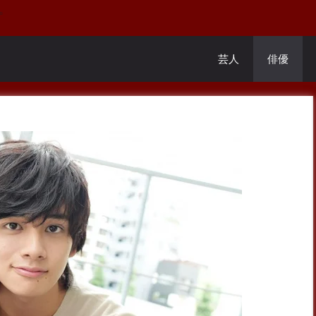
。
芸人
俳優