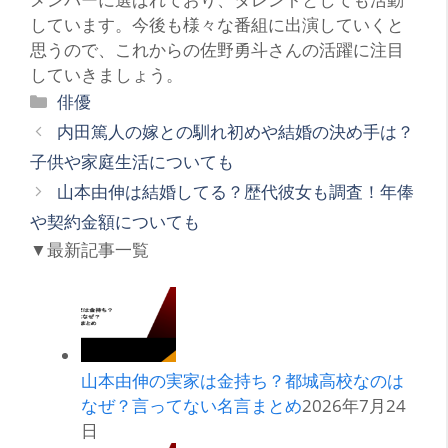
しています。今後も様々な番組に出演していくと
思うので、これからの佐野勇斗さんの活躍に注目
していきましょう。
カ
俳優
テ
内田篤人の嫁との馴れ初めや結婚の決め手は？
ゴ
子供や家庭生活についても
リ
山本由伸は結婚してる？歴代彼女も調査！年俸
ー
や契約金額についても
▼最新記事一覧
山本由伸の実家は金持ち？都城高校なのは
なぜ？言ってない名言まとめ
2026年7月24
日