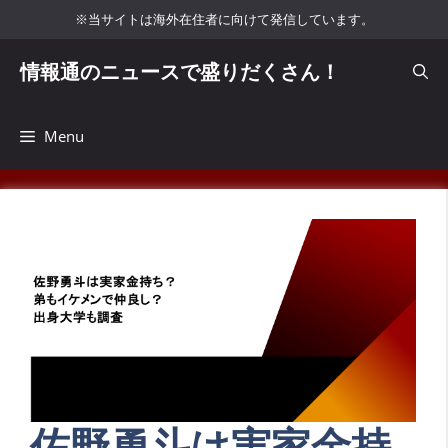
コ
※当サイトは海外在住者に向けて発信しています。
ン
テ
情報通のニュースで盛りだくさん！
ン
ツ
へ
Menu
ス
キ
ッ
プ
佐野勇斗は実家金持