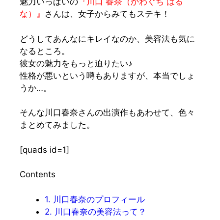
魅力いっぱいの
『川口 春奈（かわぐち はる
な）』
さんは、女子からみてもステキ！
どうしてあんなにキレイなのか、
美容法
も気に
なるところ。
彼女の
魅力
をもっと迫りたい♪
性格が悪い
という噂もありますが、本当でしょ
うか…。
そんな川口春奈さんの
出演作
もあわせて、色々
まとめてみました。
[quads id=1]
Contents
1.
川口春奈のプロフィール
2.
川口春奈の美容法って？