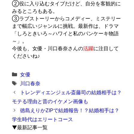
②役に入り込むタイプだけど、自分を客観的に
みるところもある。
③ラブストーリーからコメディー、ミステリー
まで幅広いジャンルに挑戦。最新作は、ドラマ
「しろときいろ～ハワイと私のパンケーキ物語
～」。
今後も、女優・川口春奈さんの
活躍
に注目して
くださいね♪
カ
女優
テ
タ
川口春奈
ゴ
グ
トレンディエンジェル斎藤司の結婚相手は？
リ
モテる理由と昔のイケメン画像も
ー
徳島えりかZIPで結婚報告！？結婚相手は？
学生時代はエリートコース
▼最新記事一覧