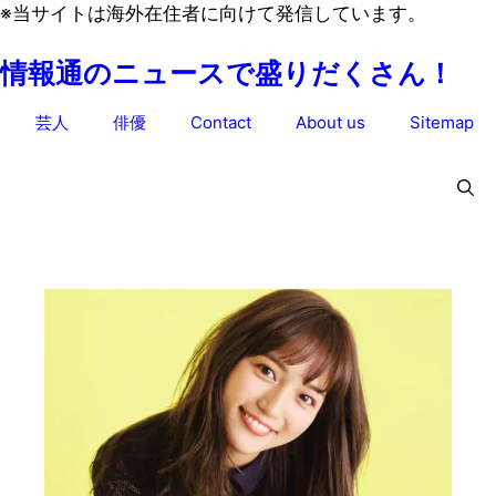
コ
※当サイトは海外在住者に向けて発信しています。
ン
情報通のニュースで盛りだくさん！
テ
ン
芸人
俳優
Contact
About us
Sitemap
ツ
へ
ス
キ
ッ
プ