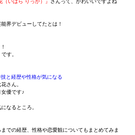
花（いはら りっか）』
さんって、かわいいですよね
芸能界デビューしてたとは！
て！
」
です。
特技と経歴や性格が気になる
六花さん。
女優です♪
気になるところ。
るまでの経歴、
性格
や
恋愛観
についてもまとめてみま