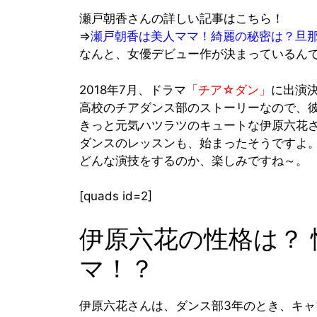
瀬戸朝香さんの詳しい記事はこちら！
⇒
瀬戸朝香は美人ママ！綺麗の秘密は？旦
なんと、女優デビュー作が決まっているん
2018年7月、ドラマ
「チア☆ダン」
に出演
高校のチアダンス部のストーリーなので、
きっと元気ハツラツのキュートな伊原六花
ダンスのレッスンも、始まったそうですよ
どんな
演技
をするのか、楽しみですね～。
[quads id=2]
伊原六花の性格は？
マ！？
伊
原六花さんは、ダンス部3年のとき、キ