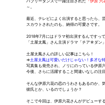
バ
ブリーダンスで一躍注目された
『伊原 六
～。
最近、テレビによく出演すると思ったら、
スカウト
されたのも、納得の可愛さです。
2018年7月にはドラマ初出演するんですっ
「土屋太鳳」
さん主演ドラマ
「チア☆ダン
土屋太鳳さんの詳しい記事はこちら！
⇒
土屋太鳳は可愛いだけじゃない！多才な
写真集
も発売され、ノリにのっている伊原
今後、さらに
活躍
すること間違いなしの注目
そんな伊原六花の
恋のうわさ
もあるのか、
彼氏とか、いるのでしょうか？
そこで今回は、伊原六花さんがデビューす