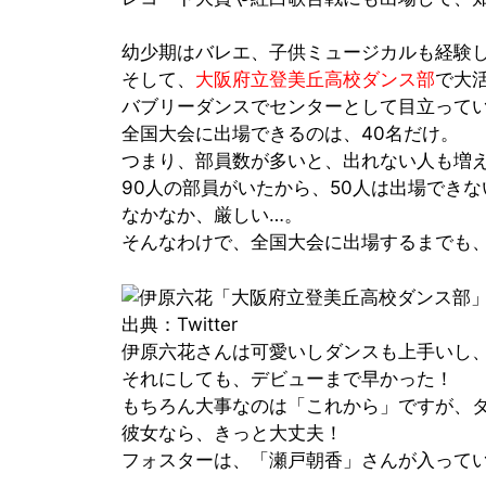
幼少期は
バレエ
、
子供ミュージカル
も経験
そして、
大阪府立登美丘高校ダンス部
で大
バブリーダンスでセンターとして目立っていま
全国大会に出場できるのは、40名だけ。
つまり、部員数が多いと、出れない人も増
90人の部員がいたから、50人は出場でき
なかなか、厳しい…。
そんなわけで、全国大会に出場するまでも
出典：Twitter
伊原六花さんは可愛いしダンスも上手いし
それにしても、デビューまで早かった！
もちろん大事なのは「これから」ですが、
彼女なら、きっと大丈夫！
フォスターは、
「瀬戸朝香」
さんが入って