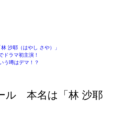
林 沙耶（はやし さや）」
でドラマ初主演！
いう噂はデマ！？
ール 本名は「林 沙耶