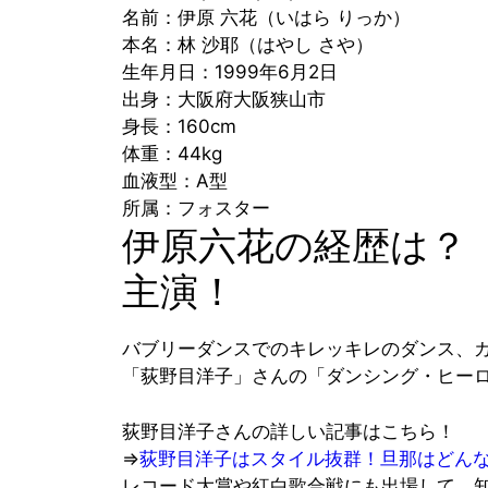
名前：伊原 六花（いはら りっか）
本名：林 沙耶（はやし さや）
生年月日：1999年6月2日
出身：大阪府大阪狭山市
身長：160cm
体重：44kg
血液型：A型
所属：フォスター
伊原六花の経歴は？
主演！
バ
ブリーダンスでのキレッキレのダンス、カ
「荻野目洋子」
さんの
「ダンシング・ヒー
荻野目洋子さんの詳しい記事はこちら！
⇒
荻野目洋子はスタイル抜群！旦那はどん
レコード大賞や紅白歌合戦にも出場して、