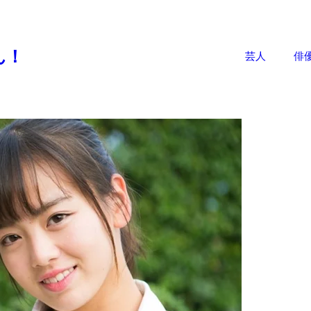
。
ん！
芸人
俳