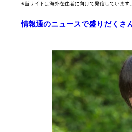
コ
※当サイトは海外在住者に向けて発信しています
ン
テ
情報通のニュースで盛りだくさ
ン
ツ
へ
ス
キ
ッ
プ