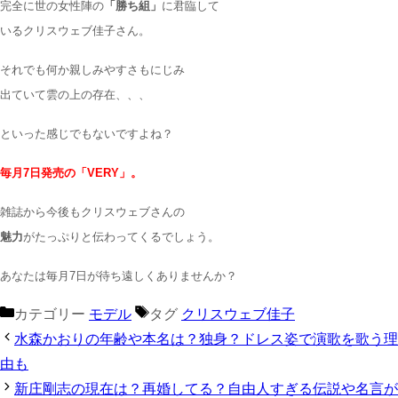
完全に世の女性陣の
「勝ち組」
に君臨して
いるクリスウェブ佳子さん。
それでも何か親しみやすさもにじみ
出ていて雲の上の存在、、、
といった感じでもないですよね？
毎月7日発売の「VERY」。
雑誌から今後もクリスウェブさんの
魅力
がたっぷりと伝わってくるでしょう。
あなたは毎月7日が待ち遠しくありませんか？
カテゴリー
モデル
タグ
クリスウェブ佳子
水森かおりの年齢や本名は？独身？ドレス姿で演歌を歌う理
由も
新庄剛志の現在は？再婚してる？自由人すぎる伝説や名言が