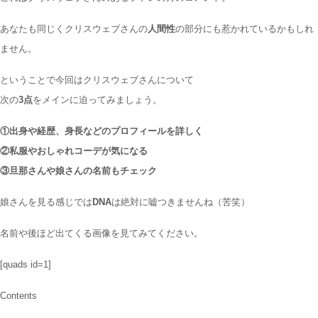
あなたも同じくクリスウェブさんの
人間性
の部分にも惹かれているかもしれ
ません。
ということで今回はクリスウェブさんについて
次の
3点
をメインに迫ってみましょう。
①出身や経歴、身長などのプロフィールを詳しく
②私服やおしゃれコーデが気になる
③旦那さんや娘さんの名前もチェック
娘さんを見る感じでは
DNA
は絶対に嘘つきませんね（苦笑）
名前や後ほど出てくる画像を見てみてください。
[quads id=1]
Contents