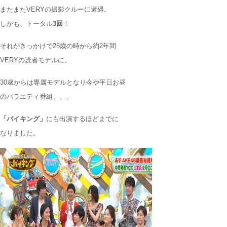
またまたVERYの撮影クルーに遭遇。
しかも、トータル
3回
！
それがきっかけで28歳の時から約2年間
VERYの読者モデルに。
30歳からは専属モデルとなり今や平日お昼
のバラエティ番組、、、
「バイキング」
にも出演するほどまでに
なりました。