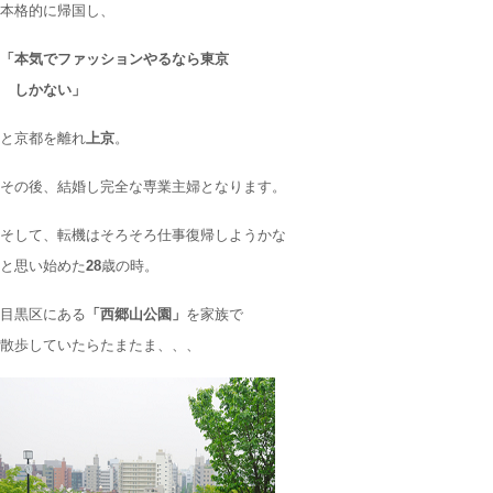
本格的に帰国し、
「本気でファッションやるなら東京
しかない」
と京都を離れ
上京
。
その後、結婚し完全な専業主婦となります。
そして、
転機はそろそろ仕事復帰しようかな
と思い始めた
28
歳の時。
目黒区にある
「西郷山公園」
を家族で
散歩していたらたまたま、、、