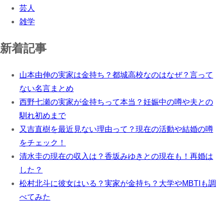
芸人
雑学
新着記事
山本由伸の実家は金持ち？都城高校なのはなぜ？言って
ない名言まとめ
西野七瀬の実家が金持ちって本当？妊娠中の噂や夫との
馴れ初めまで
又吉直樹を最近見ない理由って？現在の活動や結婚の噂
をチェック！
清水圭の現在の収入は？香坂みゆきとの現在も！再婚は
した？
松村北斗に彼女はいる？実家が金持ち？大学やMBTIも調
べてみた