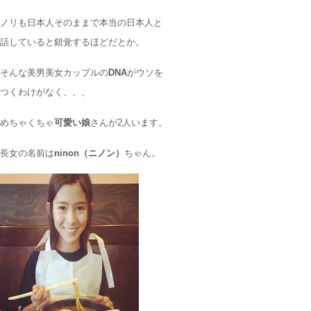
ノリも日本人そのままで本当の日本人と
話していると錯覚するほどだとか。
そんな美男美女カップルの
DNA
がウソを
つくわけがなく、、、
めちゃくちゃ
可愛い娘
さんが2人います。
長女の名前は
ninon（ニノン）
ちゃん。