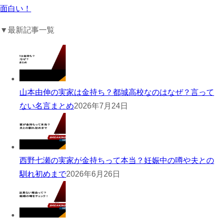
面白い！
▼最新記事一覧
山本由伸の実家は金持ち？都城高校なのはなぜ？言って
ない名言まとめ
2026年7月24日
西野七瀬の実家が金持ちって本当？妊娠中の噂や夫との
馴れ初めまで
2026年6月26日