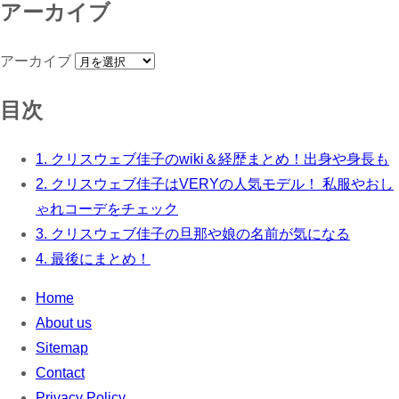
アーカイブ
アーカイブ
目次
1.
クリスウェブ佳子のwiki＆経歴まとめ！出身や身長も
2.
クリスウェブ佳子はVERYの人気モデル！ 私服やおし
ゃれコーデをチェック
3.
クリスウェブ佳子の旦那や娘の名前が気になる
4.
最後にまとめ！
Home
About us
Sitemap
Contact
Privacy Policy