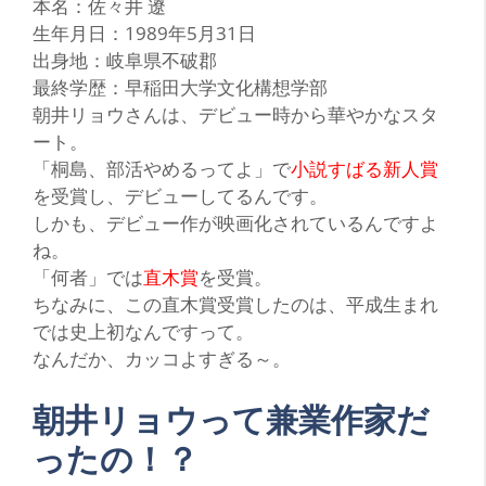
本名：佐々井 遼
生年月日：1989年5月31日
出身地：岐阜県不破郡
最終学歴：早稲田大学文化構想学部
朝
井リョウさんは、デビュー時から華やかなスタ
ート。
「桐島、部活やめるってよ」
で
小説すばる新人賞
を受賞し、デビューしてるんです。
しかも、デビュー作が映画化されているんですよ
ね。
「何者」
では
直木賞
を受賞。
ちなみに、この直木賞受賞したのは、平成生まれ
では史上初なんですって。
なんだか、カッコよすぎる～。
朝井リョウって兼業作家だ
ったの！？