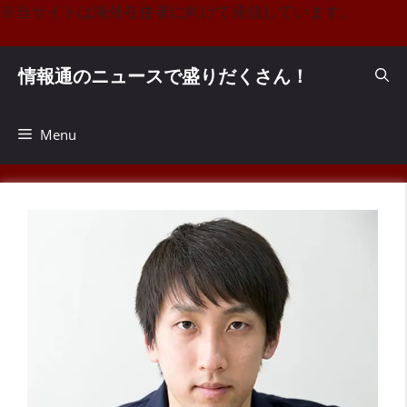
コ
※当サイトは海外在住者に向けて発信しています。
ン
テ
情報通のニュースで盛りだくさん！
ン
ツ
へ
Menu
ス
キ
ッ
プ