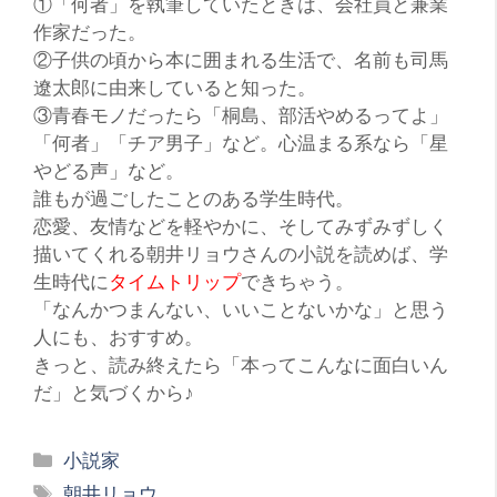
①「何者」を執筆していたときは、会社員と兼業
作家だった。
②子供の頃から本に囲まれる生活で、名前も司馬
遼太郎に由来していると知った。
③青春モノだったら「桐島、部活やめるってよ」
「何者」「チア男子」など。心温まる系なら「星
やどる声」など。
誰もが過ごしたことのある
学生時代
。
恋愛、友情などを軽やかに、そしてみずみずしく
描いてくれる朝井リョウさんの小説を読めば、学
生時代に
タイムトリップ
できちゃう。
「なんかつまんない、いいことないかな」と思う
人にも、おすすめ。
きっと、読み終えたら「本ってこんなに面白いん
だ」と気づくから♪
カ
小説家
テ
タ
朝井リョウ