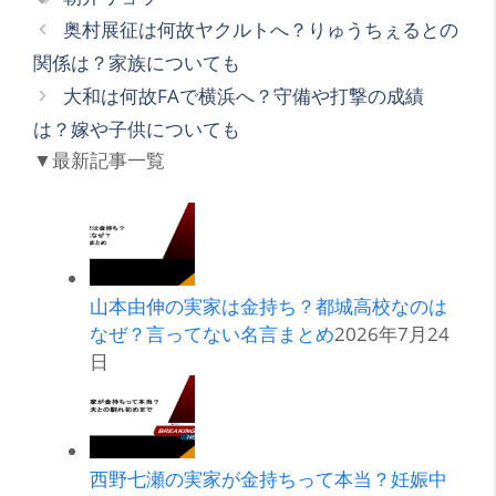
ゴ
グ
奥村展征は何故ヤクルトへ？りゅうちぇるとの
リ
関係は？家族についても
ー
大和は何故FAで横浜へ？守備や打撃の成績
は？嫁や子供についても
▼最新記事一覧
山本由伸の実家は金持ち？都城高校なのは
なぜ？言ってない名言まとめ
2026年7月24
日
西野七瀬の実家が金持ちって本当？妊娠中