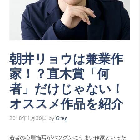
朝井リョウは兼業作
家！？直木賞「何
者」だけじゃない！
オススメ作品を紹介
2018年1月30日
by
Greg
若
者の
心理描写
がバツグンにうまい作家といった