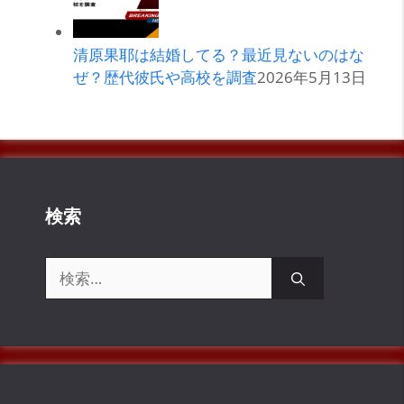
清原果耶は結婚してる？最近見ないのはな
ぜ？歴代彼氏や高校を調査
2026年5月13日
検索
検
索: