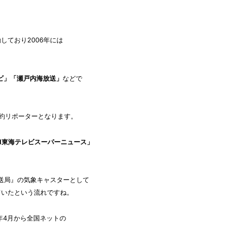
しており2006年には
ビ」「瀬戸内海放送」
などで
約リポーターとなります。
N東海テレビスーパーニュース」
放送局』の気象キャスターとして
ていた
という流れですね。
5年4月から全国ネットの