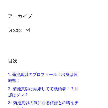
アーカイブ
ア
ー
カ
イ
ブ
目次
1.
菊池真以のプロフィール！出身は茨
城県！
2.
菊池真以は結婚してて既婚者！？旦
那はダレ？
3.
菊池真以の気になる妊娠との噂をチ