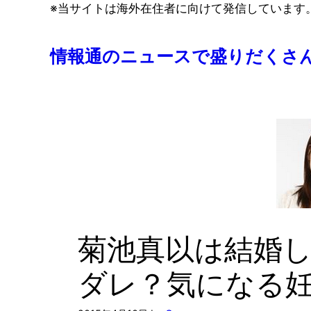
コ
※当サイトは海外在住者に向けて発信しています
ン
テ
情報通のニュースで盛りだくさ
ン
ツ
へ
ス
キ
ッ
プ
菊池真以は結婚
ダレ？気になる