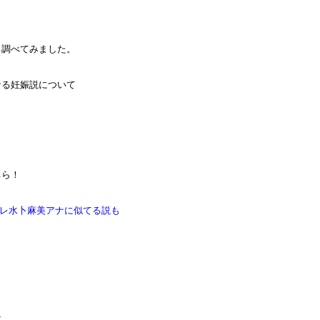
ろ調べてみました。
なる妊娠説について
ちら！
テレ水卜麻美アナに似てる説も
？