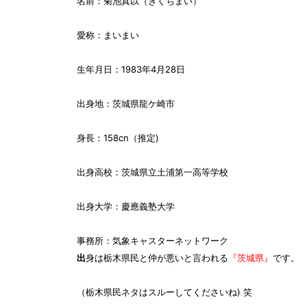
名前：菊池真以（きくちまい）
愛称：まいまい
生年月日：1983年4月28日
出身地：茨城県龍ケ崎市
身長：158cn（推定)
出身高校：茨城県立土浦第一高等学校
出身大学：慶應義塾大学
事務所：気象キャスターネットワーク
出
身は栃木県民と仲が悪いと言われる
『茨城県』
です。
（栃木県民ネタはスルーしてくださいね) 笑