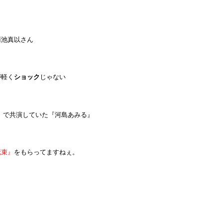
菊池真以さん
が軽く
ショック
じゃない
」で共演していた『河島あみる』
花束』
をもらってますねぇ。