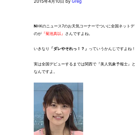
2015年4月10日
by
Greg
N
HKのニュース7のお天気コーナーでついに全国ネット
のが
『菊池真以』
さんですよね。
いきなり
「ダレやそれっ！？」
っていうかんじですよね！
実は全国デビューするまでは
関西で『美人気象予報士』
なんですよ。