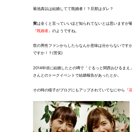
菊池真以は結婚してて既婚者！？旦那はダレ？
実
は全くと言っていいほど知られてないとは思いますが
『既婚者』
のようですね。
世の男性ファンからしたらなんか意味は分からないです
ですか！？(苦笑)
2014年頃に結婚したとの噂で
「ぐるっと関西おひるまえ
さんとのトークイベントで結婚報告があった
とか。
その時の様子がブログにもアップされていてなにやら
『