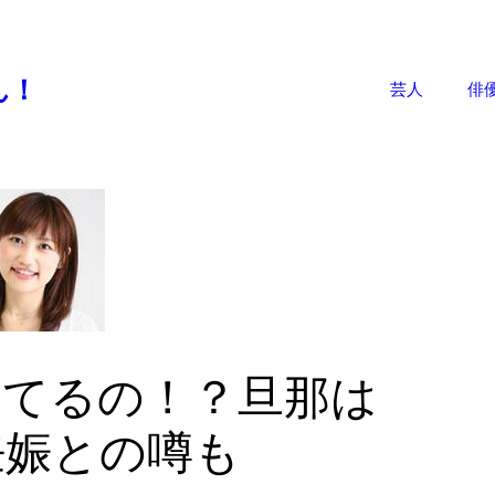
。
ん！
芸人
俳
してるの！？旦那は
妊娠との噂も