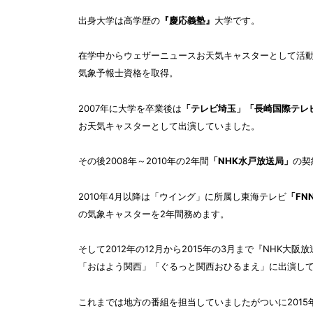
出身大学は高学歴の
『慶応義塾』
大学です。
在学中からウェザーニュースお天気キャスターとして活動
気象予報士資格を取得。
2007年に大学を卒業後は
「テレビ埼玉」「長崎国際テレ
お天気キャスターとして出演していました。
その後2008年～2010年の2年間
「NHK水戸放送局」
の契
2010年4月以降は「ウイング」に所属し東海テレビ
「FN
の気象キャスターを2年間務めます。
そして2012年の12月から2015年の3月まで
『NHK大阪
「おはよう関西」「ぐるっと関西おひるまえ」に出演し
これまでは地方の番組を担当していましたが
ついに201