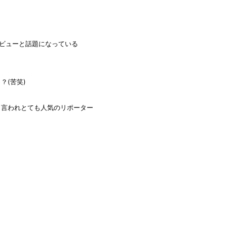
デビューと話題になっている
？(苦笑)
と言われとても人気のリポーター