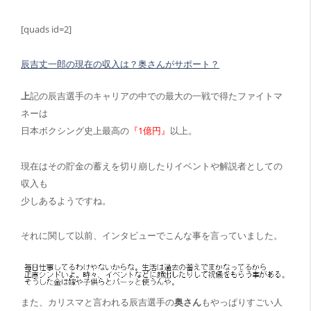
[quads id=2]
辰吉丈一郎の現在の収入は？奥さんがサポート？
上
記の辰吉選手のキャリアの中での最大の一戦で得たファイトマ
ネーは
日本ボクシング史上最高の
『1億円』
以上。
現在はその貯金の蓄えを切り崩したりイベントや解説者としての
収入も
少しあるようですね。
それに関して以前、インタビューでこんな事を言っていました。
また、カリスマと言われる辰吉選手の
奥さん
もやっぱりすごい人