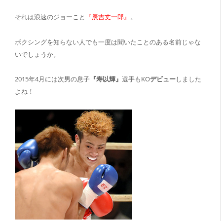
それは浪速のジョーこと
『辰吉丈一郎』
。
ボクシングを知らない人でも一度は聞いたことのある名前じゃな
いでしょうか。
2015年4月には次男の息子
『寿以輝』
選手もKO
デビュー
しました
よね！