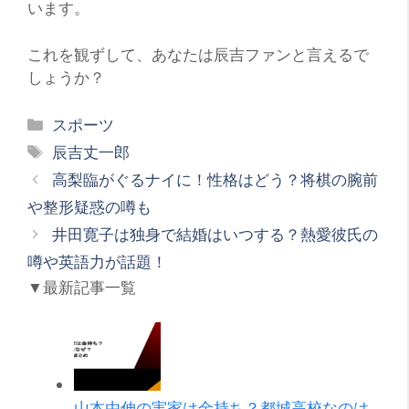
います。
これを観ずして、あなたは辰吉ファンと言えるで
しょうか？
カ
スポーツ
テ
タ
辰吉丈一郎
ゴ
グ
高梨臨がぐるナイに！性格はどう？将棋の腕前
リ
や整形疑惑の噂も
ー
井田寛子は独身で結婚はいつする？熱愛彼氏の
噂や英語力が話題！
▼最新記事一覧
山本由伸の実家は金持ち？都城高校なのは