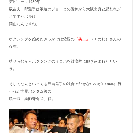
デビュー：1989年
辰
吉丈一郎選手は浪速のジョーとの愛称から大阪出身と思われが
ちですが出身は
岡山
なんですね。
ボクシングを始めたきっかけは父親の
『粂二』
（くめじ）さんの
存在。
幼少時代からボクシングのイロハを徹底的に叩き込まれたとい
う。
そしてなんといっても辰吉選手の試合で外せないのが
1994年に行
われた世界バンタム級の
統一戦『薬師寺保栄』戦。