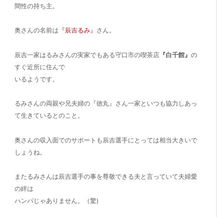
間性の持ち主。
奥さんの名前は
『辰吉るみ』
さん。
辰吉一家はるみさんの実家でもある守口市の喫茶店
『白千館』
の
すぐ近所に住んで
いるようです。
るみさんの両親や兄夫婦の『徳丸』さん一家といつも協力しあっ
て生きている
とのこと。
奥さんの収入面でのサポートも辰吉選手にとっては相当大きいで
しょうね。
また
るみさんは辰吉選手の事を尊敬できる夫と言っていて夫婦愛
の絆は
ハンパじゃありません。（驚)