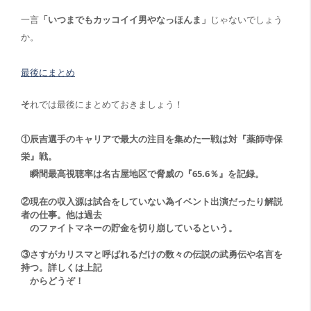
一言
「いつまでもカッコイイ男やなっほんま」
じゃないでしょう
か。
最後にまとめ
そ
れでは最後にまとめておきましょう！
①辰吉選手のキャリアで最大の注目を集めた一戦は対『薬師寺保
栄』戦。
瞬間最高視聴率は名古屋地区で脅威の『65.6％』を記録。
②現在の収入源は試合をしていない為イベント出演だったり解説
者の仕事。他は過去
のファイトマネーの貯金を切り崩しているという。
③さすがカリスマと呼ばれるだけの数々の伝説の武勇伝や名言を
持つ。詳しくは上記
からどうぞ！