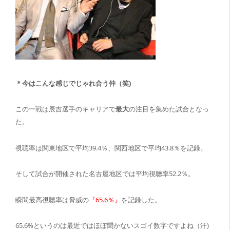
＊今はこんな感じでじゃれ合う仲（笑)
この一戦は辰吉選手のキャリアで
最大
の注目を集めた試合となっ
た。
視聴率は関東地区で平均39.4％、関西地区で平均43.8％を記録。
そして試合が開催された名古屋地区では平均視聴率52.2％。
瞬間最高視聴率は脅威の
『65.6％』
を記録した。
65.6%というのは最近ではほぼ聞かないスゴイ数字ですよね（汗)