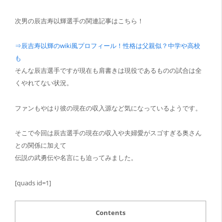
次男の辰吉寿以輝選手の関連記事はこちら！
⇒辰吉寿以輝のwiki風プロフィール！性格は父親似？中学や高校
も
そんな辰吉選手ですが現在も肩書きは現役であるものの試合は全
くやれてない状況。
ファンもやはり彼の現在の収入源など気になっているようです。
そこで今回は
辰吉選手の現在の収入や夫婦愛がスゴすぎる奥さん
との関係に加えて
伝説の武勇伝や名言
にも迫ってみました。
[quads id=1]
Contents