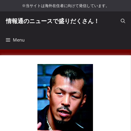
コ
※当サイトは海外在住者に向けて発信しています。
ン
テ
情報通のニュースで盛りだくさん！
ン
ツ
へ
Menu
ス
キ
ッ
プ