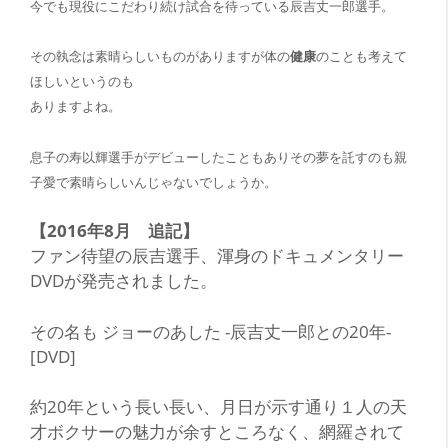
今でも現役にこだわり続け試合を待っている辰吉丈一郎選手。
その執念は素晴らしいものがありますが体の
健康
のことも考えて
ほしいというのも
ありますよね。
息子の寿以輝選手がデビューしたこともありその夢を託すのも親
子愛で素晴らしいんじゃないでしょうか
。
【2016年8月 追記】
ファン待望の辰吉選手、渾身のドキュメンタリー
DVDが発売されました。
その名も ジョーのあした -辰吉丈一郎との20年-
[DVD]
約20年という長い長い、月日が示す通り１人の天
才ボクサーの魅力が余すところなく、網羅されて