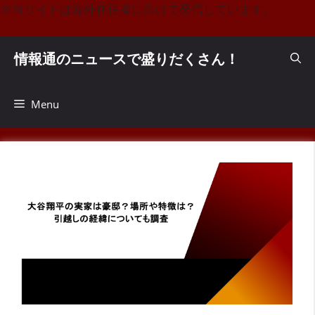
コ
※当サイトは海外在住者に向けて発信しています。
ン
テ
情報通のニュースで盛りだくさん！
ン
ツ
へ
Menu
ス
キ
ッ
プ