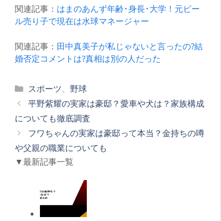
関連記事：
はまのあんず年齢･身長･大学！元ビー
ル売り子で現在は水球マネージャー
関連記事：
田中真美子が私じゃないと言ったの?結
婚否定コメントは?真相は別の人だった
カ
スポーツ
、
野球
テ
平野紫耀の実家は豪邸？愛車や犬は？家族構成
ゴ
についても徹底調査
リ
フワちゃんの実家は豪邸って本当？金持ちの噂
ー
や父親の職業についても
▼最新記事一覧