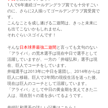
1人で6年連続ゴールデングラブ賞でも十分すごい
のに、さらに2人揃ってゴールデングラブ賞受賞で
す。
こんなことを成し遂げる二遊間は、きっと未来に
も出てこないかもしれません。
それぐらい
スゴイ
んです！
そんな
日本球界最強二遊間
と言っても文句のない
「アライバ」
の荒木選手は現在中日で選手として
活躍していますが、一方の
「井端弘和」
選手は現
在、巨人でコーチをしています。
井端選手は2013年に中日を退団し、2014年からは
巨人に移籍。巨人で2年間の現役生活を送った後、
現在は
巨人のコーチ
として活躍しています。
「アライバ」
として中日の黄金期を支えてきた二
人は、現在別々の道を歩いてるようです。
井端弘和選手の詳しい記事はこちら！