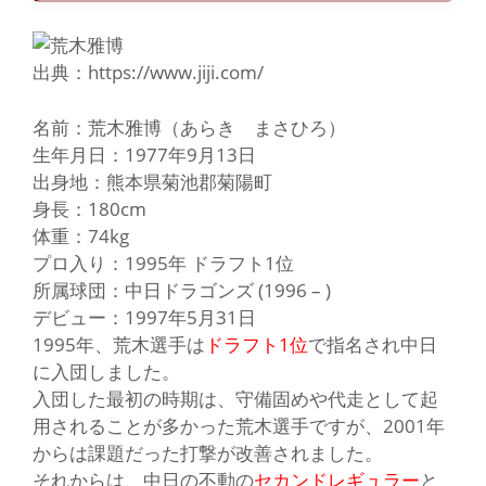
出典：https://www.jiji.com/
名前：荒木雅博（あらき まさひろ）
生年月日：1977年9月13日
出身地：熊本県菊池郡菊陽町
身長：180cm
体重：74kg
プロ入り：1995年 ドラフト1位
所属球団：中日ドラゴンズ (1996 – )
デビュー：1997年5月31日
1995
年、荒木選手は
ドラフト1位
で指名され
中日
に入団しました。
入団した最初の時期は、守備固めや代走として起
用されることが多かった荒木選手ですが、2001年
からは課題だった打撃が改善されました。
それからは、中日の不動の
セカンドレギュラー
と