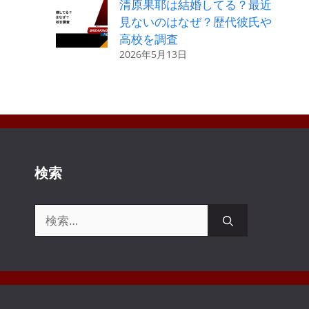
清原果耶は結婚してる？最近
見ないのはなぜ？歴代彼氏や
高校を調査
2026年5月13日
検索
検
索: