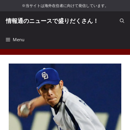
コ
※当サイトは海外在住者に向けて発信しています。
ン
テ
情報通のニュースで盛りだくさん！
ン
ツ
へ
Menu
ス
キ
ッ
プ