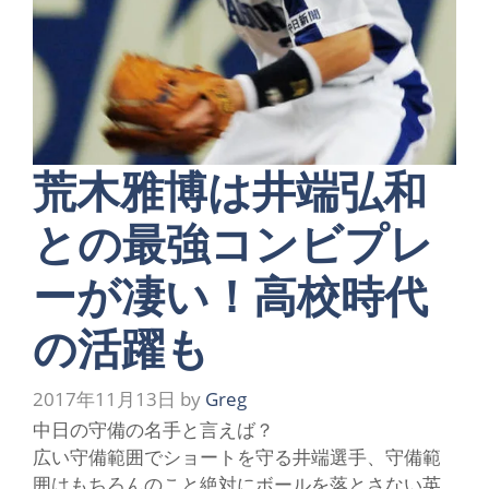
荒木雅博は井端弘和
との最強コンビプレ
ーが凄い！高校時代
の活躍も
2017年11月13日
by
Greg
中
日の守備の名手と言えば？
広い守備範囲でショートを守る
井端選手
、守備範
囲はもちろんのこと絶対にボールを落とさない
英