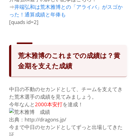
⇒
井端弘和は荒木雅博との「アライバ」がスゴか
った！通算成績と年俸も
[quads id=2]
荒木雅博のこれまでの成績は？黄
金期を支えた成績
中
日の不動のセカンドとして、チームを支えてき
た荒木選手の成績を見てみましょう。
今年なんと
2000本安打
を達成！
出典：http://dragons.jp/
今まで中日のセカンドとしてずっと出場してきた
証
。