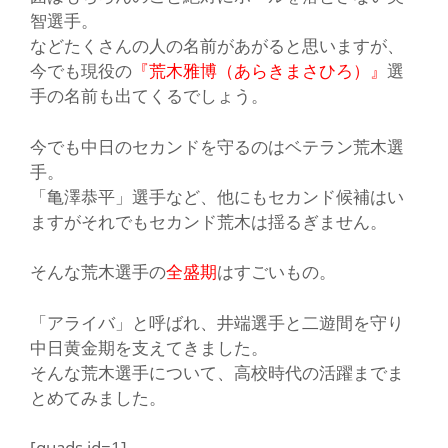
智選手
。
などたくさんの人の名前があがると思いますが、
今でも現役の
『荒木雅博（あらきまさひろ）』
選
手の名前も出てくるでしょう。
今でも中日のセカンドを守るのはベテラン荒木選
手。
「亀澤恭平」
選手など、他にもセカンド候補はい
ますがそれでもセカンド荒木は揺るぎません。
そんな荒木選手の
全盛期
は
すごいもの
。
「アライバ」
と呼ばれ、井端選手と二遊間を守り
中日黄金期を支えてきました。
そんな荒木選手について、高校時代の活躍までま
とめてみました。
[quads id=1]