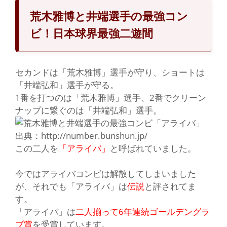
荒木雅博と井端選手の最強コン
ビ！日本球界最強二遊間
セ
カンドは
「荒木雅博」
選手が守り、ショートは
「井端弘和」
選手が守る。
1番を打つのは
「荒木雅博」
選手、2番でクリーン
ナップに繋ぐのは
「井端弘和」
選手。
出典：http://number.bunshun.jp/
この二人を
「アライバ」
と呼ばれていました。
今ではアライバコンビは
解散
してしまいました
が、それでも
「アライバ」
は
伝説
と評されてま
す。
「アライバ」
は
二人揃って6年連続ゴールデングラ
ブ賞
を受賞しています。