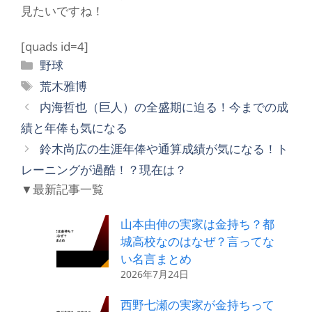
見たいですね！
[quads id=4]
カ
野球
テ
タ
荒木雅博
ゴ
グ
内海哲也（巨人）の全盛期に迫る！今までの成
リ
績と年俸も気になる
ー
鈴木尚広の生涯年俸や通算成績が気になる！ト
レーニングが過酷！？現在は？
▼最新記事一覧
山本由伸の実家は金持ち？都
城高校なのはなぜ？言ってな
い名言まとめ
2026年7月24日
西野七瀬の実家が金持ちって