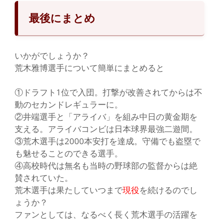
最後にまとめ
い
かがでしょうか？
荒木雅博選手について簡単にまとめると
①ドラフト1位で入団。打撃が改善されてからは不
動のセカンドレギュラーに。
②井端選手と「アライバ」を組み中日の黄金期を
支える。アライバコンビは日本球界最強二遊間。
③荒木選手は2000本安打を達成。守備でも盗塁で
も魅せることのできる選手。
④高校時代は無名も当時の野球部の監督からは絶
賛されていた。
荒木選手は果たしていつまで
現役
を続けるのでし
ょうか？
ファンとしては、なるべく長く荒木選手の活躍を