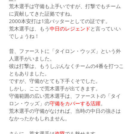
荒木選手は守備も上手いですが、打撃でもチーム
に貢献してきた
証拠
ですね。
2000本安打は1流バッターとしての
証
です。
荒木選手は、もう
中日のレジェンド
と言っていい
でしょうね！
昔、ファーストに
「タイロン・ウッズ」
という外
人選手がいました。
彼は打撃は、もうしぶんなくチームの
4番
を打つこ
ともありました。
ですが、守備がとても下手くそでした。
しかし、ここで荒木選手が出てきます。
守備範囲の広い荒木選手は、ファーストの
「タイ
ロン・ウッズ」
の
守備をカバーする活躍
。
荒木選手の守備がなければ、当時の中日の強さは
なかったかもしれません。
さらに、荒木選手は
盗塁
でも魅せます。