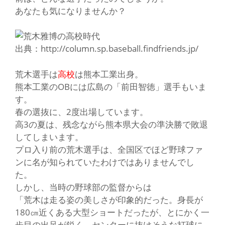
あなたも気になりませんか？
出典：http://column.sp.baseball.findfriends.jp/
荒木選手は
高校
は
熊本工業出身
。
熊本工業のOBには広島の
「前田智徳」
選手もいま
す。
春の選抜に、2度出場しています。
高3の夏は、残念ながら熊本県大会の
準決勝で敗退
してしまいます。
プロ入り前の荒木選手は、全国区でほど野球ファ
ンに名が知られていたわけではありませんでし
た。
しかし、当時の野球部の監督からは
「荒木は走る姿の美しさが印象的だった。身長が
180㎝近くある大型ショートだったが、とにかく一
歩目の出足が鋭く、センターに抜けそうな打球に