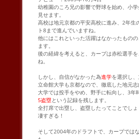
幼
稚園のころ兄の影響で野球を始め、小学
見せます。
高校は地元京都の
平安高校
に進み、2年生
ト8
まで進んでいますね。
他にはこれといった活躍はなかったものの
ます。
後の経緯を考えると、カープは赤松選手を
ね。
しかし、自信がなかった為
進学
を選択し、
立命館大学も京都なので、徹底した地元志
大学では投手をやめ、野手に転向し、3年時
5盗塁
という記録を残します。
全打席で出塁し、盗塁したってことでしょ
凄すぎる！
そして2004年のドラフトで、カープでは