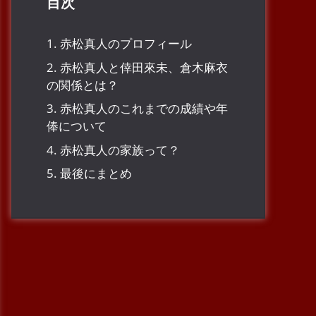
目次
1.
赤松真人のプロフィール
2.
赤松真人と倖田來未、倉木麻衣
の関係とは？
3.
赤松真人のこれまでの成績や年
俸について
4.
赤松真人の家族って？
5.
最後にまとめ