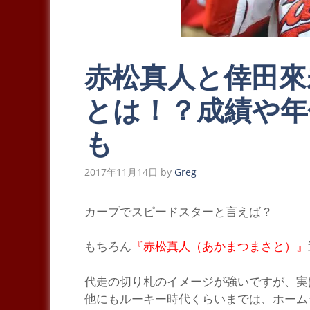
赤松真人と倖田來
とは！？成績や年
も
2017年11月14日
by
Greg
カ
ープでスピードスターと言えば？
もちろん
『赤松真人（あかまつまさと）』
代走の切り札のイメージが強いですが、実
他にもルーキー時代くらいまでは、ホーム