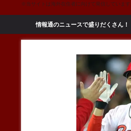
コ
※当サイトは海外在住者に向けて発信しています
ン
テ
情報通のニュースで盛りだくさん！
ン
ツ
へ
ス
キ
ッ
プ