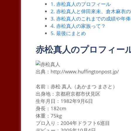
1.
赤松真人のプロフィール
2.
赤松真人と倖田來未、倉木麻衣の
3.
赤松真人のこれまでの成績や年俸
4.
赤松真人の家族って？
5.
最後にまとめ
赤松真人のプロフィー
出典：http://www.huffingtonpost.jp/
名前：赤松 真人（あかまつ まさと）
出身地：京都府京都市伏見区
生年月日：1982年9月6日
身長：182cm
体重：75kg
プロ入り：2004年ドラフト6巡目
デビュー：2005年10月4日