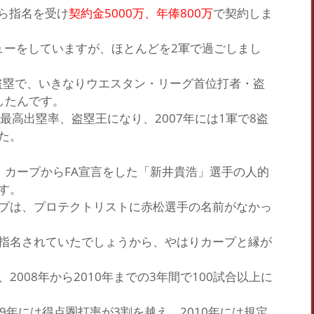
から指名を受け
契約金5000万、年俸800万
で契約しま
ビューをしていますが、ほとんどを2軍で過ごしまし
29盗塁で、いきなりウエスタン・リーグ首位打者・盗
したんです。
最高出塁率、盗塁王になり、2007年には1軍で8盗
た。
、カープからFA宣言をした
「新井貴浩」
選手の
人的
す。
プは、プロテクトリストに赤松選手の名前がなかっ
指名されていたでしょうから、やはりカープと縁が
008年から2010年までの3年間で
100試合以上
に
09年には得点圏打率が3割を越え、2010年には規定