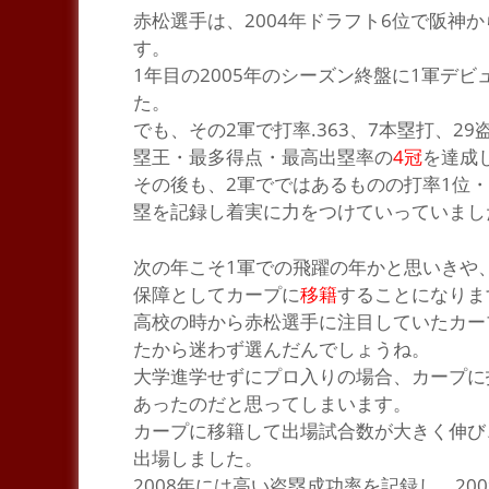
赤
松選手は、2004年ドラフト6位で阪神
す。
1年目の2005年のシーズン終盤に1軍デ
た。
でも、その2軍で打率.363、7本塁打、
塁王・最多得点・最高出塁率の
4冠
を達成
その後も、2軍でではあるものの打率1位・
塁を記録し着実に力をつけていっていまし
次の年こそ1軍での飛躍の年かと思いきや
保障
としてカープに
移籍
することになりま
高校の時から赤松選手に注目していたカー
たから迷わず選んだんでしょうね。
大学進学せずにプロ入りの場合、カープに
あったのだと思ってしまいます。
カープに移籍して出場試合数が大きく伸び、2
出場しました。
2008年には高い盗塁成功率を記録し、20