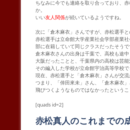
ちなみに今でも連絡を取り合っており、赤
か。
いい
友人関係
が続いているようですね。
次に
「倉木麻衣」
さんですが、赤松選手と
赤松選手は立命館大学産業社会学部産業社
部に在籍していて
同じクラス
だったそうで
倉木麻衣さんの出身は千葉で、高校も途中
大阪だったことと、千葉県内の高校は芸能
その編入した学校が立命館宇治高等学校で
現在、赤松選手と
「倉木麻衣」
さんが交流
つまり、
「倖田來未」
さん、
「倉木麻衣」
飛びつくようなものではなかったというこ
[quads id=2]
赤松真人のこれまでの