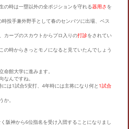
生の時は一塁以外の全ポジションを守れる
器用さ
を
の時投手兼外野手として春のセンバツに出場、
ベス
、カープのスカウトからプロ入りの
打診
をされてい
この時からきっと
モノ
になると見ていたんでしょう
立命館大学
に進みます。
向なんですね。
には1試合5安打、4年時には
主将
になり何と
1試合
うか。
なく阪神から
6位指名
を受け入団することになりまし