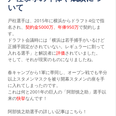
いて
戸
柱選手は、2015年に横浜から
ドラフト4位
で指
名され、
契約金5000万、年俸950万
で契約しま
す。
ドラフト会議時には
「横浜は若手捕手がいるけど
正捕手固定がされていない。レギュラーに割って
入れる選手」
と解説者に
評価
されていました。
そして、それが現実のものになりましたね。
春キャンプから1軍に帯同し、オープン戦でも半分
以上スタメンマスクを被り開幕スタメンの座を手
に入れてしまったのです。
これは何と2001年の巨人の
「阿部慎之助」
選手以
来の
快挙
なんです！
阿部慎之助選手の詳しい記事はこちら！