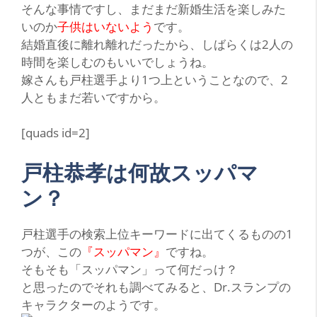
そんな事情ですし、まだまだ新婚生活を楽しみた
いのか
子供はいないよう
です。
結婚直後に離れ離れだったから、しばらくは2人の
時間を楽しむのもいいでしょうね。
嫁さんも戸柱選手より1つ上ということなので、2
人ともまだ若いですから。
[quads id=2]
戸柱恭孝は何故スッパマ
ン？
戸
柱選手の検索上位キーワードに出てくるものの1
つが、この
『スッパマン』
ですね。
そもそも
「スッパマン」
って何だっけ？
と思ったのでそれも調べてみると、
Dr.スランプの
キャラクター
のようです。