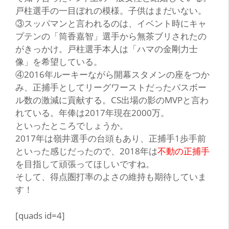
戸柱選手の一目ぼれの模様。子供はまだいない。
③スッパマンと言われるのは、イベント時にキャ
プテンの「筒香嘉智」選手から無茶ブリされたの
がきっかけ。戸柱選手本人は「ハマの金剛力士
像」を希望している。
④2016年ルーキーながら開幕スタメンの座をつか
み、正捕手としてリーグワーストだったパスボー
ル数の激減に貢献する。CS出場の影のMVPと言わ
れている。年俸は2017年現在2000万。
といったところでしょうか。
2017年は嶺井選手の台頭もあり、正捕手1歩手前
といった感じだったので、2018年は
不動の正捕手
を目指して頑張ってほしいですね。
そして、得点圏打率のよさの維持も期待していま
す！
[quads id=4]