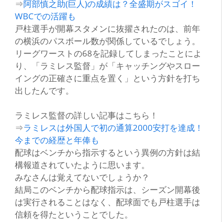
⇒
阿部慎之助(巨人)の成績は？全盛期がスゴイ！
WBCでの活躍も
戸柱選手が開幕スタメンに抜擢されたのは、前年
の横浜のパスボール数が関係しているでしょう。
リーグワーストの68を記録してしまったことによ
り、
「ラミレス監督」
が「キャッチングやスロー
イングの正確さに重点を置く」という方針を打ち
出したんです。
ラミレス監督の詳しい記事はこちら！
⇒
ラミレスは外国人で初の通算2000安打を達成！
今までの経歴と年俸も
配球はベンチから指示するという異例の方針は結
構報道されていたように思います。
みなさんは覚えてないでしょうか？
結局このベンチから配球指示は、シーズン開幕後
は実行されることはなく、配球面でも戸柱選手は
信頼を得た
ということでした。