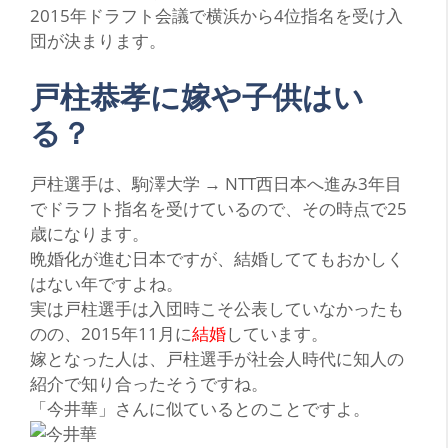
2015年ドラフト会議で横浜から
4位指名
を受け入
団が決まります。
戸柱恭孝に嫁や子供はい
る？
戸
柱選手は、駒澤大学 → NTT西日本へ進み3年目
でドラフト指名を受けているので、その時点で25
歳になります。
晩婚化が進む日本ですが、結婚しててもおかしく
はない年ですよね。
実は戸柱選手は入団時こそ公表していなかったも
のの、2015年11月に
結婚
しています。
嫁となった人は、戸柱選手が社会人時代に知人の
紹介で知り合ったそうですね。
「今井華」
さんに似ているとのことですよ。