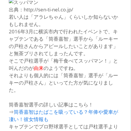
出典：http://sen-ti-nel.co.jp/
若い人は「アラレちゃん」くらいしか知らないか
もしれません。
2016年3月に横浜市内で行われたイベントで、キ
ャプテンである
「筒香嘉智」
選手から
「ルーキー
の戸柱さんからアピールしたいことがあります」
と無茶ブリされてしまったんです。
そこで戸柱選手が
「梅干食べてスッパマン！」
と
叫んだのが
由来
のようですね。
それよりも個人的には
「筒香嘉智」
選手が「ルー
キーの戸柱さん」といってた方が気になりまし
た。
筒香嘉智選手の詳しい記事はこちら！
⇒
筒香嘉智はたばこを吸っている？年俸や愛車が
凄い！彼女情報も
キャプテンでプロ野球選手としては戸柱選手より