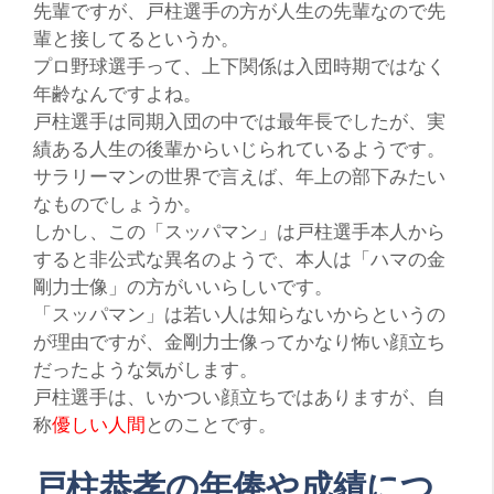
先輩ですが、戸柱選手の方が人生の先輩なので先
輩と接してるというか。
プロ野球選手って、上下関係は入団時期ではなく
年齢なんですよね。
戸柱選手は同期入団の中では最年長でしたが、実
績ある人生の後輩から
いじられ
ているようです。
サラリーマンの世界で言えば、年上の部下みたい
なものでしょうか。
しかし、この
「スッパマン」
は戸柱選手本人から
すると非公式な異名のようで、本人は
「ハマの金
剛力士像」
の方がいいらしいです。
「スッパマン」
は若い人は知らないからというの
が理由ですが、金剛力士像ってかなり怖い顔立ち
だったような気がします。
戸柱選手は、いかつい顔立ちではありますが、自
称
優しい人間
とのことです。
戸柱恭孝の年俸や成績につ