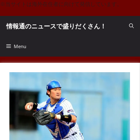
コ
※当サイトは海外在住者に向けて発信しています。
ン
テ
情報通のニュースで盛りだくさん！
ン
ツ
へ
Menu
ス
キ
ッ
プ