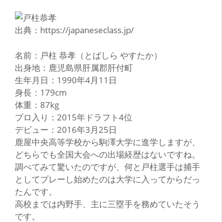
出典：https://japaneseclass.jp/
名前：戸柱 恭孝（とばしら やすたか）
出身地：鹿児島県肝属郡肝付町
生年月日：1990年4月11日
身長：179cm
体重：87kg
プロ入り：2015年ドラフト4位
デビュー：2016年3月25日
鹿
屋中央高等学校から
駒澤大学
に進学しますが、
どちらでも全国大会への出場経歴はないですね。
調べてみて驚いたのですが、何と戸柱選手は捕手
としてプレーし始めたのは大学に入ってからだっ
たんです。
高校までは内野手、主に三塁手を務めていたそう
です。