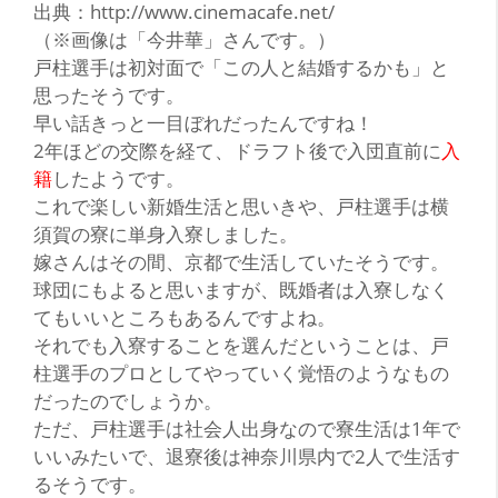
出典：http://www.cinemacafe.net/
（※画像は「今井華」さんです。）
戸柱選手は初対面で「この人と結婚するかも」と
思ったそうです。
早い話きっと一目ぼれだったんですね！
2年ほどの交際を経て、ドラフト後で入団直前に
入
籍
したようです。
これで楽しい新婚生活と思いきや、戸柱選手は横
須賀の寮に単身入寮しました。
嫁さんはその間、京都で生活していたそうです。
球団にもよると思いますが、既婚者は入寮しなく
てもいいところもあるんですよね。
それでも入寮することを選んだということは、戸
柱選手のプロとしてやっていく
覚悟
のようなもの
だったのでしょうか。
ただ、戸柱選手は社会人出身なので寮生活は1年で
いいみたいで、退寮後は神奈川県内で2人で生活す
るそうです。