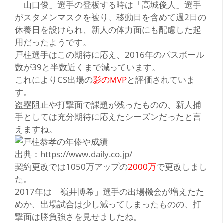
「山口俊」
選手の登板する時は
「高城俊人」
選手
がスタメンマスクを被り、移動日を含めて週2日の
休養日を設けられ、新人の体力面にも配慮した起
用だったようです。
戸柱選手はこの期待に応え、2016年のパスボール
数が39と半数近くまで減っています。
これによりCS出場の
影のMVP
と評価されていま
す。
盗塁阻止や打撃面で課題が残ったものの、新人捕
手としては充分期待に応えたシーズンだったと言
えますね。
出典：https://www.daily.co.jp/
契約更改では1050万アップの
2000万
で更改しまし
た。
2017年は
「嶺井博希」
選手の出場機会が増えたた
めか、出場試合は少し減ってしまったものの、打
撃面は勝負強さを見せましたね。