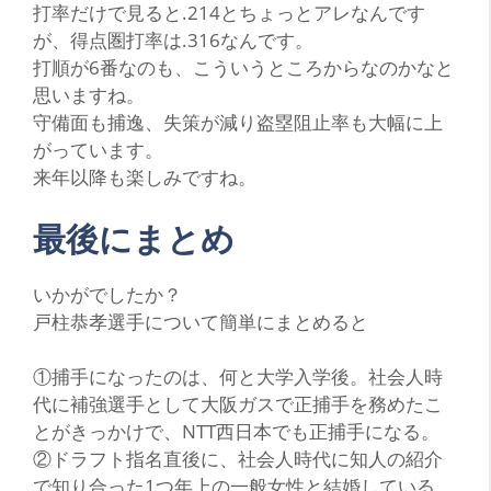
打率だけで見ると.214とちょっとアレなんです
が、得点圏打率は
.316
なんです。
打順が6番なのも、こういうところからなのかなと
思いますね。
守備面も捕逸、失策が減り盗塁阻止率も
大幅
に上
がっています。
来年以降も楽しみですね。
最後にまとめ
い
かがでしたか？
戸柱恭孝選手について簡単にまとめると
①捕手になったのは、何と大学入学後。社会人時
代に補強選手として大阪ガスで正捕手を務めたこ
とがきっかけで、NTT西日本でも正捕手になる。
②ドラフト指名直後に、社会人時代に知人の紹介
で知り合った1つ年上の一般女性と結婚している。