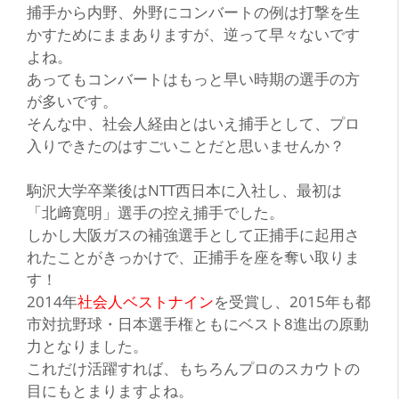
捕手から内野、外野にコンバートの例は打撃を生
かすためにままありますが、
逆
って早々ないです
よね。
あってもコンバートはもっと早い時期の選手の方
が多いです。
そんな中、社会人経由とはいえ捕手として、プロ
入りできたのは
すごいこと
だと思いませんか？
駒沢大学卒業後はNTT西日本に入社し、最初は
「北﨑寛明」
選手の
控え捕手
でした。
しかし大阪ガスの補強選手として正捕手に起用さ
れたことがきっかけで、正捕手を座を奪い取りま
す！
2014年
社会人ベストナイン
を受賞し、2015年も都
市対抗野球・日本選手権ともにベスト8進出の原動
力となりました。
これだけ活躍すれば、もちろんプロのスカウトの
目にもとまりますよね。