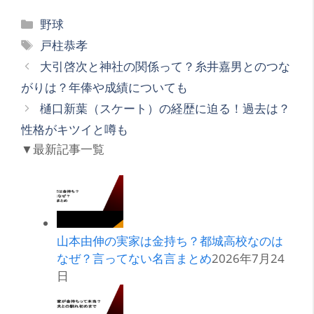
カ
野球
テ
タ
戸柱恭孝
ゴ
グ
大引啓次と神社の関係って？糸井嘉男とのつな
リ
がりは？年俸や成績についても
ー
樋口新葉（スケート）の経歴に迫る！過去は？
性格がキツイと噂も
▼最新記事一覧
山本由伸の実家は金持ち？都城高校なのは
なぜ？言ってない名言まとめ
2026年7月24
日