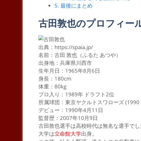
5.
最後にまとめ
古田敦也のプロフィー
出典：https://spaia.jp/
名前：古田 敦也（ふるた あつや）
出身地：兵庫県川西市
生年月日：1965年8月6日
身長：180cm
体重：80kg
プロ入り：1989年 ドラフト2位
所属球団：東京ヤクルトスワローズ (1990 – 
デビュー：1990年4月11日
監督歴：2007年10月9日
古
田敦也選手は高校時代は無名な選手でし
大学は
立命館大学
出身。