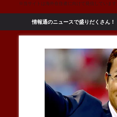
コ
※当サイトは海外在住者に向けて発信しています
ン
テ
情報通のニュースで盛りだくさん！
ン
ツ
へ
ス
キ
ッ
プ