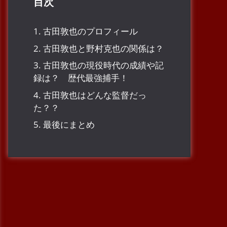
目次
1.
古田敦也のプロフィール
2.
古田敦也と野村克也の関係は？
3.
古田敦也の現役時代の成績や記
録は？ 歴代最強捕手！
4.
古田敦也はどんな監督だっ
た？？
5.
最後にまとめ