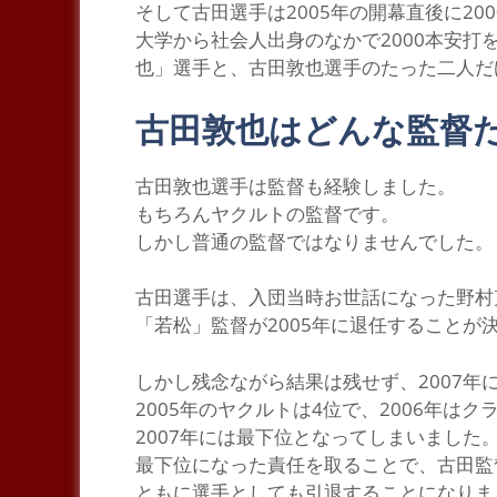
そして古田選手は2005年の開幕直後に20
大学から社会人出身のなかで2000本安打
也」
選手と、古田敦也選手のたった二人だ
古田敦也はどんな監督
古
田敦也選手は監督も経験しました。
もちろん
ヤクルトの監督
です。
しかし普通の監督ではなりませんでした。
古田選手は、入団当時お世話になった野村
「若松」
監督が2005年に退任することが
しかし残念ながら結果は残せず、2007年
2005年のヤクルトは4位で、2006年
2007年には最下位となってしまいました
最下位になった
責任
を取ることで、古田監督
ともに選手としても引退することになりま