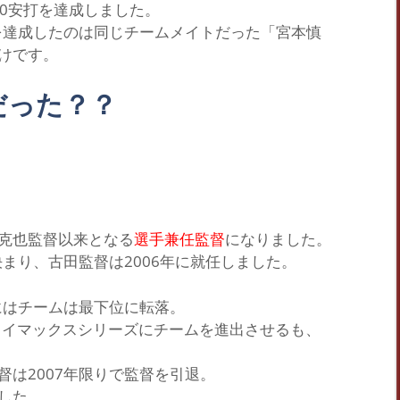
00安打を達成しました。
を達成したのは同じチームメイトだった
「宮本慎
けです。
だった？？
克也監督以来となる
選手兼任監督
になりました。
決まり、古田監督は2006年に就任しました。
にはチームは最下位に転落。
はクライマックスシリーズにチームを進出させるも、
。
は2007年限りで
監督を引退
。
した。