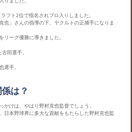
入りました。
ドラフト2位で指名されプロ入りしました。
克也」
さんの指導の下、ヤクルトの正捕手になりま
を
リーグ優勝
に導きました。
た古田選手。
也選手。
関係は？
っかけは、やはり野村克也監督でしょう。
、日本野球界に多大な貢献をもたらした野村克也監