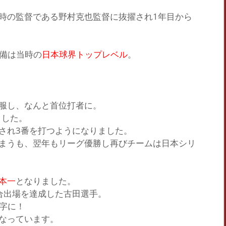
時の監督である野村克也監督に抜擢され1年目から
守備は当時の
日本球界トップレベル
。
服し、なんと
首位打者
に。
ました。
され3番を打つようになりました。
まうも、翌年もリーグ優勝し再びチームは日本シリ
本一
となりました。
合出場を達成した古田選手。
字に！
なっています。