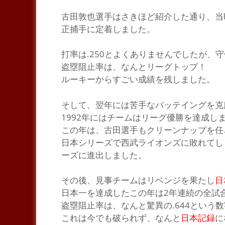
古
田敦也選手はさきほど紹介した通り、当
正捕手に定着
しました。
打率は.250とよくありませんでしたが、
盗塁阻止率は、なんとリーグトップ！
ルーキーからすごい成績を残しました。
そして、翌年には苦手なバッテイングを克
1992年にはチームはリーグ優勝を達成し
この年は、古田選手もクリーンナップを任
日本シリーズで西武ライオンズに敗れてし
ーズに進出しました。
その後、見事チームはリベンジを果たし
日
日本一を達成したこの年は2年連続の全試
盗塁阻止率は、なんと
驚異の.644
という数
これは今でも破られず、なんと
日本記録
に