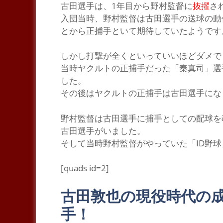
古田選手は、1年目から野村監督に
抜擢
さ
入団当時、野村監督は古田選手の送球の動
とから正捕手といて
期待
していたようです
しかし打撃が全くといっていいほど
ダメ
で
当時ヤクルトの正捕手だった
「秦真司」
選
した。
その後はヤクルトの正捕手は古田選手にな
野村監督は古田選手に捕手としての配球を
古田選手がいました。
そして当時野村監督がやっていた
「ID野球
[quads id=2]
古田敦也の現役時代の
手！