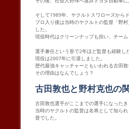
その後、社会人野球へ進みトヨタ自動車に
そして1989年、ヤクルトスワローズから
プロ入り後は当時のヤクルトの監督
「野村
した。
現役時代はクリーンナップも担い、チーム
選手兼任という形で2年ほど監督も経験し
現役は2007年に引退しました。
歴代最強キャッチャー
ともいわれる古田敦
その理由はなんでしょう？
古田敦也と野村克也の
古
田敦也選手がここまでの選手になったき
当時のヤクルトの監督は名将として知られ
督でした。