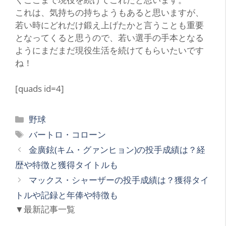
これは、気持ちの持ちようもあると思いますが、
若い時にどれだけ鍛え上げたかと言うことも重要
となってくると思うので、若い選手の手本となる
ようにまだまだ現役生活を続けてもらいたいです
ね！
[quads id=4]
カ
野球
テ
タ
バートロ・コローン
ゴ
グ
金廣鉉(キム・グァンヒョン)の投手成績は？経
リ
歴や特徴と獲得タイトルも
ー
マックス・シャーザーの投手成績は？獲得タイ
トルや記録と年俸や特徴も
▼最新記事一覧