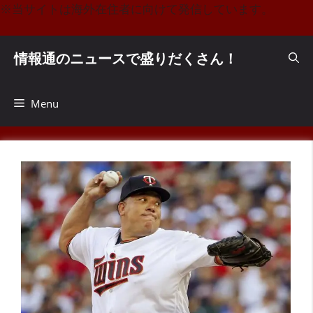
コ
※当サイトは海外在住者に向けて発信しています。
ン
テ
情報通のニュースで盛りだくさん！
ン
ツ
へ
Menu
ス
キ
ッ
プ