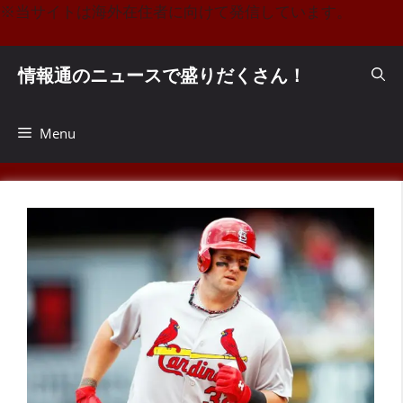
コ
※当サイトは海外在住者に向けて発信しています。
ン
テ
情報通のニュースで盛りだくさん！
ン
ツ
へ
Menu
ス
キ
ッ
プ