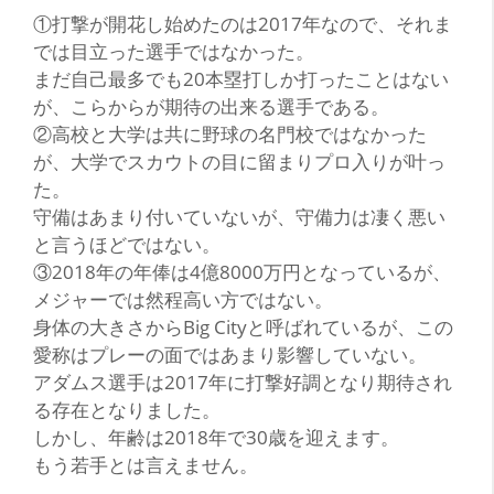
①打撃が開花し始めたのは2017年なので、それま
では目立った選手ではなかった。
まだ自己最多でも20本塁打しか打ったことはない
が、こらからが期待の出来る選手である。
②高校と大学は共に野球の名門校ではなかった
が、大学でスカウトの目に留まりプロ入りが叶っ
た。
守備はあまり付いていないが、守備力は凄く悪い
と言うほどではない。
③2018年の年俸は4億8000万円となっているが、
メジャーでは然程高い方ではない。
身体の大きさからBig Cityと呼ばれているが、この
愛称はプレーの面ではあまり影響していない。
アダムス選手は2017年に打撃好調となり期待され
る存在となりました。
しかし、年齢は2018年で30歳を迎えます。
もう若手とは言えません。