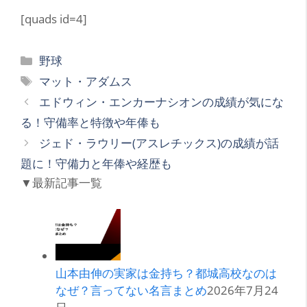
[quads id=4]
カ
野球
テ
タ
マット・アダムス
ゴ
グ
エドウィン・エンカーナシオンの成績が気にな
リ
る！守備率と特徴や年俸も
ー
ジェド・ラウリー(アスレチックス)の成績が話
題に！守備力と年俸や経歴も
▼最新記事一覧
山本由伸の実家は金持ち？都城高校なのは
なぜ？言ってない名言まとめ
2026年7月24