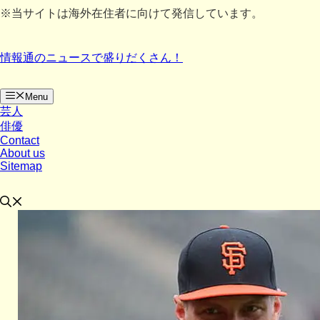
コ
※当サイトは海外在住者に向けて発信しています。
ン
テ
ン
情報通のニュースで盛りだくさん！
ツ
へ
ス
Menu
キ
芸人
ッ
俳優
Contact
プ
About us
Sitemap