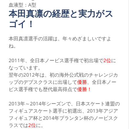
血液型：A型
本田真凛の経歴と実力がス
ゴイ！
本
田真凛選手の活躍は、年々めざましいですよ
ね。
2011年、全日本ノービス選手権で初出場で
2位
に
なっています。
翌年の2012年は、初の海外公式戦のチャレンジカ
ップのデブスクラスに出場して
優勝
、全日本ノー
ビス選手権でも
歴代最高得点
で
優勝！
2013年～2014年シーズンで、日本スケート連盟の
フィギュアスケート選手に初選出、2013年アジア
フィギュア杯と2014年プランタン杯のノービスク
ラスでは
2位
に。