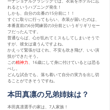
ーナショナルクラシックでは、衣装をホテルに忘
れるという
ハプニング発生！
しかも、自分の出番の15分前に！！
すぐに取りに行ってもらい、衣装が届いたのは、
本番直前の6分間練習の3分前というギリギリセー
フだったんです。
普通ならば、心が乱れてミスもしてしまいそうで
すが、彼女は違うんですよね。
かえって緊張がほぐれ、不安も吹き飛び、いい演
技ができたそう。
この
精神力
、16歳にして身に付けているとは恐る
べし。
どんな試合でも、落ち着いて自分の実力を出し切
ることができそうですね。
本田真凛の兄弟姉妹は？
本
田真凛選手の家は、
7人家族！