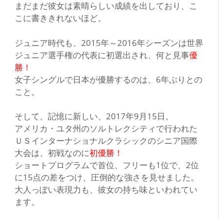
まだまだ彼女は素晴らしい成績を出しており、こ
こに書ききれないほど。
ジュニア時代も、2015年～2016年シーズンは世界
ジュニア選手権の代表に初選出され、何と見事
優
勝！
女子シングルで日本が優勝するのは、
6年ぶり
との
こと。
そして、記憶に新しい、2017年9月15日。
アメリカ・ユタ州のソルトレクシティで行われた
ＵＳインターナショナルクラシックのシニア国際
大会は、初戦なのに
初優勝！
ショートプログラムで首位、フリーも1位で、2位
に15点の差をつけ、圧倒的な強さを見せました。
大人っぽい表現力も、
彼女の持ち味
といわれてい
ます。