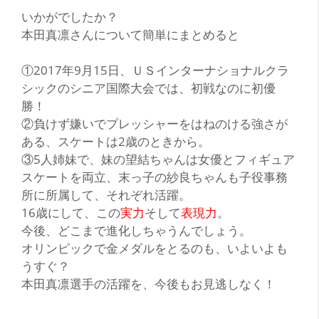
い
かがでしたか？
本田真凛さんについて簡単にまとめると
①2017年9月15日、ＵＳインターナショナルクラ
シックのシニア国際大会では、初戦なのに初優
勝！
②負けず嫌いでプレッシャーをはねのける強さが
ある、スケートは2歳のときから。
③5人姉妹で、妹の望結ちゃんは女優とフィギュア
スケートを両立、末っ子の紗良ちゃんも子役事務
所に所属して、それぞれ活躍。
16歳にして、この
実力
そして
表現力
。
今後、どこまで進化しちゃうんでしょう。
オリンピックで金メダルをとるのも、いよいよも
うすぐ？
本田真凛選手の活躍を、今後もお見逃しなく！