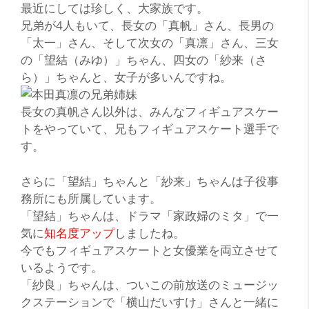
最近にしては珍しく、大家族です。
兄弟が4人もいて、長女の
「真帆」
さん、長男の
「太一」
さん、そして次女の
「真凛」
さん、三女
の
「望結（みゆ）」
ちゃん、四女の
「紗来（さ
ら）」
ちゃんと、女子が多いんですね。
長女の真帆さん以外は、みんなフィギュアスケー
トをやっていて、兄もフィギュアスケート選手で
す。
さらに
「望結」
ちゃんと
「紗来」
ちゃんは
子役事
務所
にも所属しています。
「望結」ちゃんは、ドラマ
「家政婦のミタ」
で一
気に
知名度アップ
しましたね。
今でもフィギュアスケートと女優業を両立させて
いるようです。
「紗良」ちゃんは、ついこの前放送のミュージッ
クステーションで
「横山だいすけ」
さんと一緒に