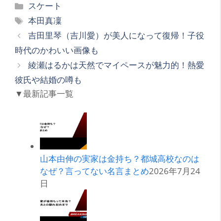
カ
スケート
テ
タ
本田真凜
ゴ
グ
吉田里琴（吉川愛）が美人になって復帰！子役
リ
時代のかわいい画像も
ー
綾瀬はるかは天然でマイペースが魅力的！熱愛
彼氏や結婚の噂も
▼最新記事一覧
山本由伸の実家は金持ち？都城高校なのは
なぜ？言ってない名言まとめ
2026年7月24
日