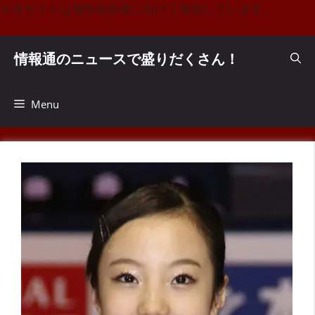
コ
※当サイトは海外在住者に向けて発信しています。
ン
テ
情報通のニュースで盛りだくさん！
ン
ツ
へ
Menu
ス
キ
ッ
プ