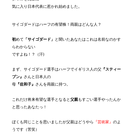
気に入り日本代表に惹かれ始めました
。
サイゴダードはハーフの有望株！両親はどんな人？
初
めて
「サイゴダード」
と聞いたあなたはこれは名前なのかす
らわからない
ですよね！？（汗)
まず、サイゴダード選手は
ハーフでイギリス人の父
『スティー
ブン』
さんと日本人の
母
『佐和子』
さんを両親に持つ
。
これだけ将来有望な選手となると
父親
もすごい選手やったんか
と思ったあなたっ！
ぼくも同じことを思いましたが父親はどうやら
『芸術家』
のよ
うです（苦笑）