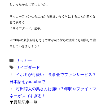
といったかんじでしょうか。
サッカーファンならこれから間違いなく耳にすることが多くな
るであろう
『サイゴダード』選手。
2020年の東京五輪もそうですがA代表での活躍にも期待して注
目していきましょう！
カ
サッカー
テ
タ
サイゴダード
ゴ
グ
イボミが可愛い！食事会でファンサービス？
リ
日本語をyoutubeで
ー
村田諒太の奥さんは痛い？年収やファイトマ
ネーがスゴすぎる！
▼最新記事一覧