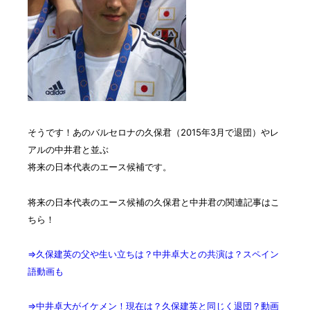
そうです！あの
バルセロナの久保君（2015年3月で退団）やレ
アルの中井君と並ぶ
将来の日本代表のエース候補
です。
将来の日本代表のエース候補の久保君と中井君の関連記事はこ
ちら！
⇒久保建英の父や生い立ちは？中井卓大との共演は？スペイン
語動画も
⇒中井卓大がイケメン！現在は？久保建英と同じく退団？動画