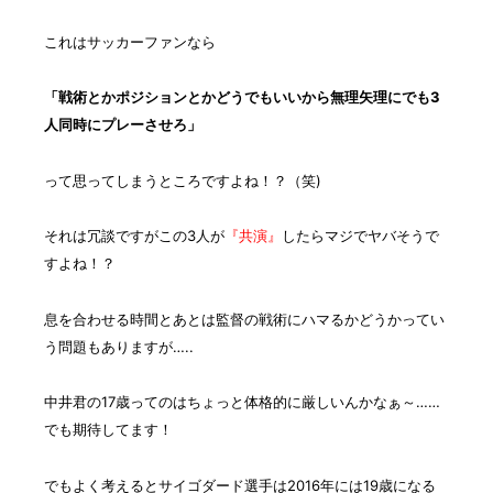
これはサッカーファンなら
「戦術とかポジションとかどうでもいいから無理矢理にでも3
人同時にプレーさせろ」
って思ってしまうところですよね！？（笑)
それは冗談ですが
この3人が
『共演』
したらマジでヤバそうで
すよね！？
息を合わせる時間とあとは監督の戦術にハマるかどうかってい
う問題もありますが…..
中井君の17歳ってのはちょっと体格的に厳しいんかなぁ～……
でも期待してます！
でもよく考えると
サイゴダード選手は2016年には19歳になる