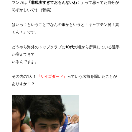
マンガは
「非現実すぎておもんないわ！」
って思ってた自分が
恥ずかしいです（苦笑)
はいっ！ということでなんの事かというと
「キャプテン翼！翼
くん！」
です。
どうやら海外のトップクラブに
10代
の頃から所属している選手
が増えてきて
いるんですよ。
その内の1人！
『サイゴダード』
っていう名前を聞いたことが
ありすか！？