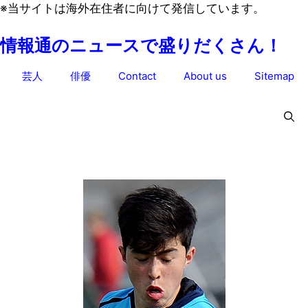
コ
※当サイトは海外在住者に向けて発信しています。
ン
情報通のニュースで盛りだくさん！
テ
ン
芸人
俳優
Contact
About us
Sitemap
ツ
へ
ス
キ
ッ
プ