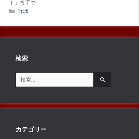
ト』投手で
カ
野球
テ
ゴ
リ
ー
検索
検
索:
カテゴリー