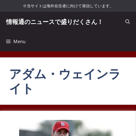
コ
※当サイトは海外在住者に向けて発信しています。
ン
テ
情報通のニュースで盛りだくさん！
ン
ツ
へ
Menu
ス
キ
ッ
アダム・ウェインラ
プ
イト