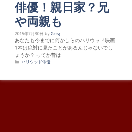
俳優！親日家？兄
や両親も
2015年7月30日
by
Greg
あなたも今までに何かしらのハリウッド映画
1本は絶対に見たことがあるんじゃないでし
ょうか？ ってか昔は
カ
ハリウッド俳優
テ
ゴ
リ
ー