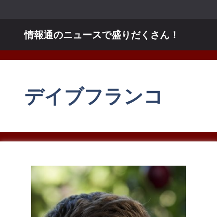
コ
ン
テ
情報通のニュースで盛りだくさん！
ン
ツ
へ
ス
デイブフランコ
キ
ッ
プ