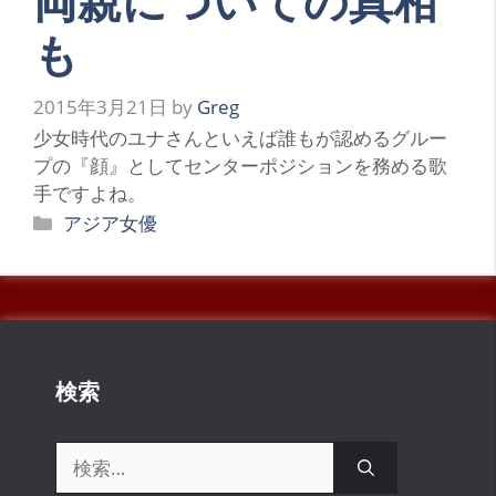
両親についての真相
も
2015年3月21日
by
Greg
少女時代のユナさんといえば誰もが認めるグルー
プの『顔』としてセンターポジションを務める歌
手ですよね。
カ
アジア女優
テ
ゴ
リ
ー
検索
検
索: