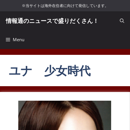
コ
※当サイトは海外在住者に向けて発信しています。
ン
テ
情報通のニュースで盛りだくさん！
ン
ツ
へ
Menu
ス
キ
ッ
ユナ 少女時代
プ