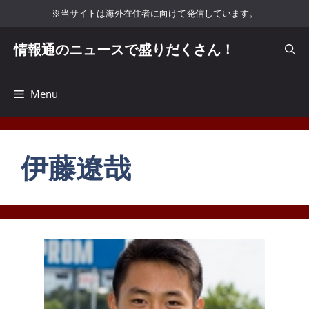
コ
※当サイトは海外在住者に向けて発信しています。
ン
テ
情報通のニュースで盛りだくさん！
ン
ツ
へ
Menu
ス
キ
ッ
伊藤遼哉
プ