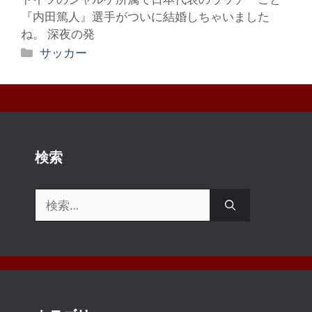
『内田篤人』選手がついに結婚しちゃいました
ね。 深夜の発
カ
サッカー
テ
ゴ
リ
ー
検索
検
索: