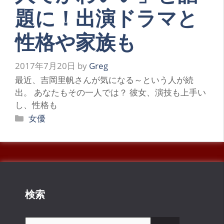
題に！出演ドラマと
性格や家族も
2017年7月20日
by
Greg
最近、吉岡里帆さんが気になる～という人が続
出。 あなたもその一人では？ 彼女、演技も上手い
し、性格も
カ
女優
テ
ゴ
リ
ー
検索
検