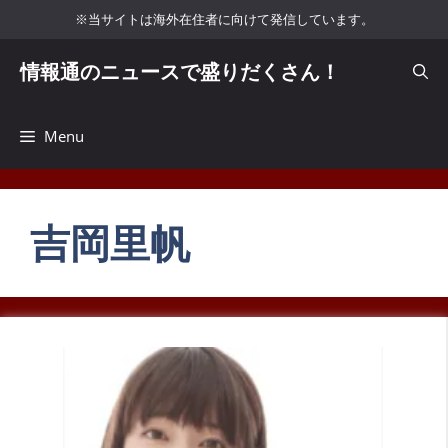
コ
※当サイトは海外在住者に向けて発信しています。
ン
テ
情報通のニュースで盛りだくさん！
ン
ツ
へ
Menu
ス
キ
ッ
吉岡里帆
プ