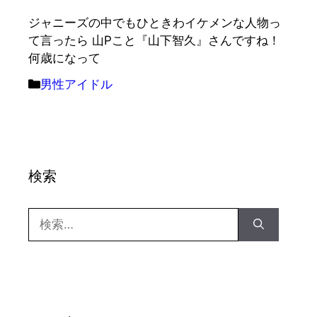
ジャニーズの中でもひときわイケメンな人物っ
て言ったら 山Pこと『山下智久』さんですね！
何歳になって
カ
男性アイドル
テ
ゴ
リ
ー
検索
検
索: