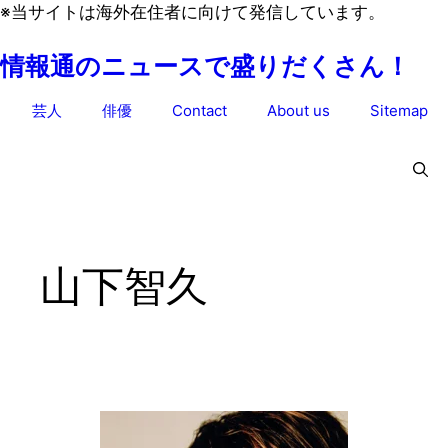
コ
※当サイトは海外在住者に向けて発信しています。
ン
情報通のニュースで盛りだくさん！
テ
ン
芸人
俳優
Contact
About us
Sitemap
ツ
へ
ス
キ
ッ
プ
山下智久