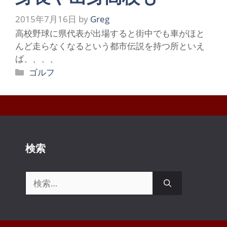
2015年7月16日
by
Greg
高校野球に県代表が出場すると街中でも車がほと
んど走らなくなるという都市伝説を持つ所といえ
ば、、、、
カ
ゴルフ
テ
ゴ
リ
ー
検索
検
索: