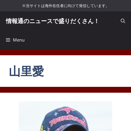
コ
※当サイトは海外在住者に向けて発信しています。
ン
テ
情報通のニュースで盛りだくさん！
ン
ツ
へ
Menu
ス
キ
ッ
山里愛
プ