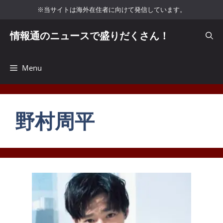
コ
※当サイトは海外在住者に向けて発信しています。
ン
テ
情報通のニュースで盛りだくさん！
ン
ツ
へ
Menu
ス
キ
ッ
野村周平
プ