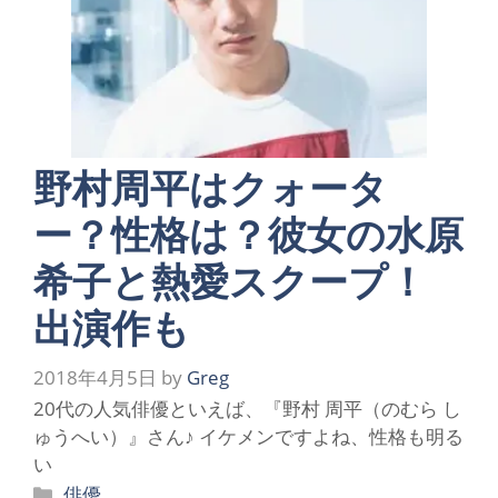
野村周平はクォータ
ー？性格は？彼女の水原
希子と熱愛スクープ！
出演作も
2018年4月5日
by
Greg
20代の人気俳優といえば、『野村 周平（のむら し
ゅうへい）』さん♪ イケメンですよね、性格も明る
い
カ
俳優