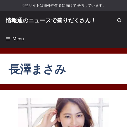
コ
※当サイトは海外在住者に向けて発信しています。
ン
テ
情報通のニュースで盛りだくさん！
ン
ツ
へ
Menu
ス
キ
ッ
長澤まさみ
プ