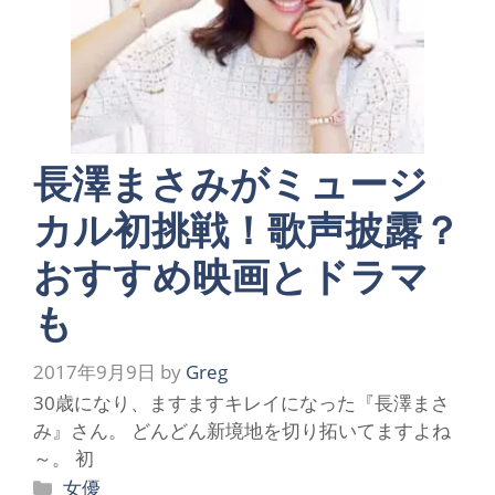
長澤まさみがミュージ
カル初挑戦！歌声披露？
おすすめ映画とドラマ
も
2017年9月9日
by
Greg
30歳になり、ますますキレイになった『長澤まさ
み』さん。 どんどん新境地を切り拓いてますよね
～。 初
カ
女優