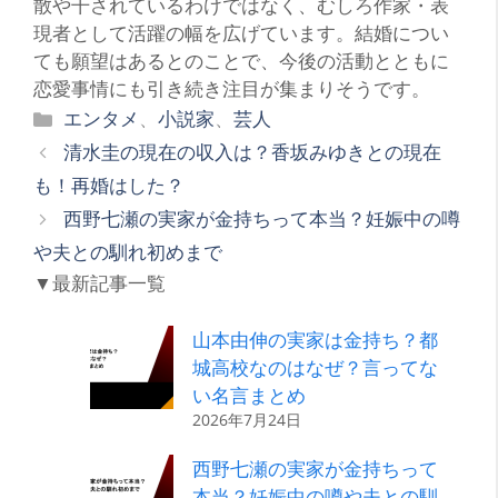
散や干されているわけではなく、むしろ作家・表
現者として活躍の幅を広げています。結婚につい
ても願望はあるとのことで、今後の活動とともに
恋愛事情にも引き続き注目が集まりそうです。
カ
エンタメ
、
小説家
、
芸人
テ
清水圭の現在の収入は？香坂みゆきとの現在
ゴ
も！再婚はした？
リ
西野七瀬の実家が金持ちって本当？妊娠中の噂
ー
や夫との馴れ初めまで
▼最新記事一覧
山本由伸の実家は金持ち？都
城高校なのはなぜ？言ってな
い名言まとめ
2026年7月24日
西野七瀬の実家が金持ちって
本当？妊娠中の噂や夫との馴