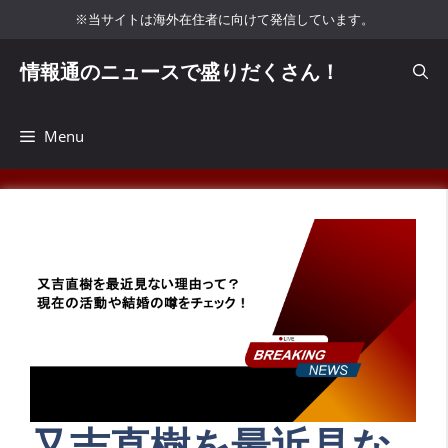
コ
※当サイトは海外在住者に向けて発信しています。
ン
テ
情報通のニュースで盛りだくさん！
ン
ツ
へ
Menu
ス
キ
ッ
プ
又吉直樹を最近見な