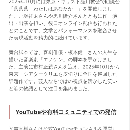
2025年10月には東京・キリスト品川教会で朗読会
「葉葉葉－わたしはあなたか－」を開催しまし
た。戸塚祥太さんや黒川隆介さんとともに作・演
出・出演を担い、後日オンライン配信も行われた
とのことです。文学とパフォーマンスを融合させ
た表現活動を精力的に続けています。
舞台脚本では、喜劇俳優・榎本健一さんの人生を
描いた音楽劇「エノケン」の脚本を手がけまし
た。主演に市村正親さんを迎え、2025年10月から
東京・シアタークリエを皮切りに全国を巡回した
話題作です。芸人ならではの視点を活かした笑い
と涙の物語として注目を集めました。
YouTubeや有料コミュニティでの発信
又吉直樹さんは公式YouTubeチャンネルを運営し