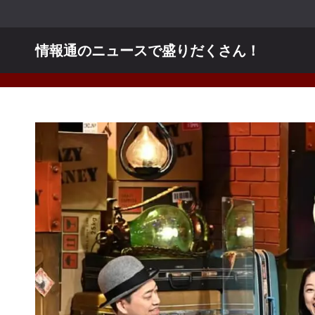
コ
ン
テ
情報通のニュースで盛りだくさん！
ン
ツ
へ
ス
キ
ッ
プ