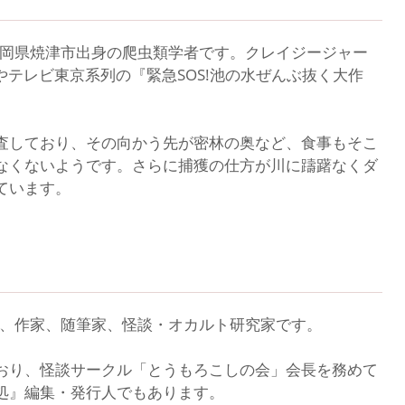
静岡県焼津市出身の爬虫類学者です。クレイジージャー
やテレビ東京系列の『緊急SOS!池の水ぜんぶ抜く大作
査しており、その向かう先が密林の奥など、食事もそこ
なくないようです。さらに捕獲の仕方が川に躊躇なくダ
ています。
者、作家、随筆家、怪談・オカルト研究家です。
おり、怪談サークル「とうもろこしの会」会長を務めて
処』編集・発行人でもあります。