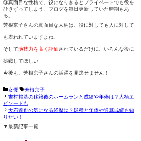
③真面目な性格で、役になりきるとプライベートでも役を
ひきずってしまう。ブログを毎日更新していた時期もあ
る。
芳根京子さんの真面目な人柄は、役に対しても人に対して
も表われていますよね。
そして
演技力を高く評価
されているだけに、いろんな役に
挑戦してほしい。
今後も、芳根京子さんの活躍を見逃せません！
カ
タ
女優
芳根京子
テ
グ
吉村裕基の移籍後のホームランと成績や年俸は？人柄エ
ゴ
ピソードも
リ
大石達也の気になる経歴は？球種と年俸や通算成績も知
ー
りたい！
▼最新記事一覧