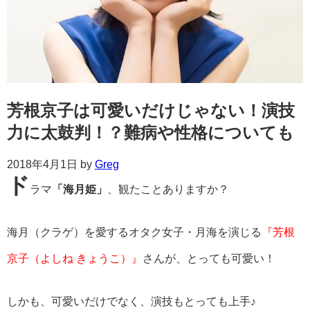
芳根京子は可愛いだけじゃない！演技
力に太鼓判！？難病や性格についても
2018年4月1日
by
Greg
ド
ラマ
「海月姫」
、観たことありますか？
海月（クラゲ）を愛するオタク女子・月海を演じる
『芳根
京子（よしね きょうこ）』
さんが、とっても可愛い！
しかも、可愛いだけでなく、演技もとっても上手♪