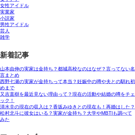
女性アイドル
実業家
小説家
男性アイドル
芸人
雑学
新着記事
山本由伸の実家は金持ち？都城高校なのはなぜ？言ってない名
言まとめ
西野七瀬の実家が金持ちって本当？妊娠中の噂や夫との馴れ初
めまで
又吉直樹を最近見ない理由って？現在の活動や結婚の噂をチェ
ック！
清水圭の現在の収入は？香坂みゆきとの現在も！再婚はした？
松村北斗に彼女はいる？実家が金持ち？大学やMBTIも調べて
みた