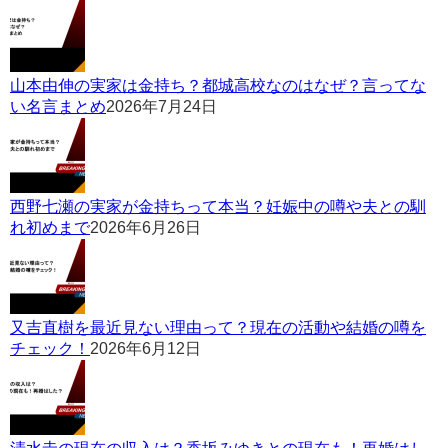
山本由伸の実家は金持ち？都城高校なのはなぜ？言ってな
い名言まとめ
2026年7月24日
西野七瀬の実家が金持ちって本当？妊娠中の噂や夫との馴
れ初めまで
2026年6月26日
又吉直樹を最近見ない理由って？現在の活動や結婚の噂を
チェック！
2026年6月12日