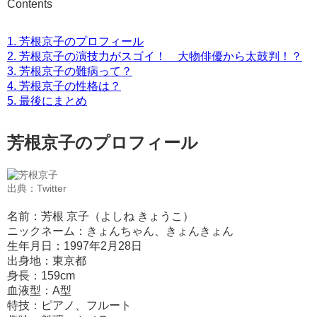
Contents
1.
芳根京子のプロフィール
2.
芳根京子の演技力がスゴイ！ 大物俳優から太鼓判！？
3.
芳根京子の難病って？
4.
芳根京子の性格は？
5.
最後にまとめ
芳根京子のプロフィール
出典：Twitter
名前：芳根 京子（よしね きょうこ）
ニックネーム：きょんちゃん、きょんきょん
生年月日：1997年2月28日
出身地：東京都
身長：159cm
血液型：A型
特技：ピアノ、フルート