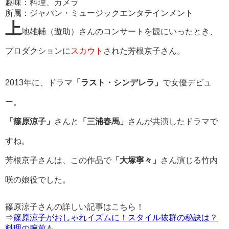
趣味：料理、カメラ
所属：ジャパン・ミュージックエンタテインメント
上
地雄輔（遊助）さんのコンサートを観にいったとき、
プロダクションに
スカウト
された芳根京子さん。
2013年に、ドラマ
「ラスト・シンデレラ」
で女優デビュ
ー。
「篠原涼子」
さんと
「三浦春馬」
さんが共演したドラマで
すね。
芳根京子さんは、この作品で
「大塚寧々」
さん演じる竹内
咲の娘役でした。
篠原涼子さんの詳しい記事はこちら！
⇒
篠原涼子がおしゃれイズムに！スタイル抜群の秘訣は？
料理の腕前も