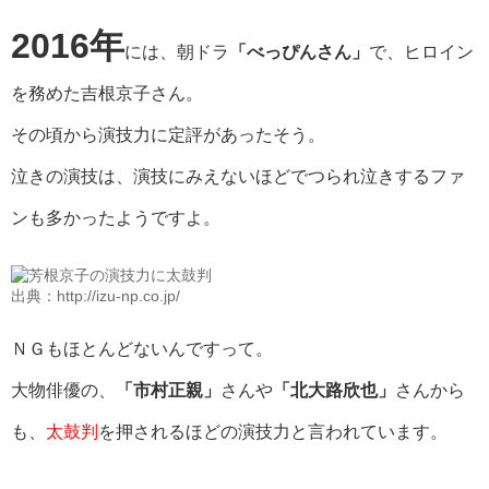
2016年
には、朝ドラ
「べっぴんさん」
で、ヒロイン
を務めた吉根京子さん。
その頃から演技力に定評があったそう。
泣きの演技は、演技にみえないほどでつられ泣きするファ
ンも多かったようですよ。
出典：http://izu-np.co.jp/
ＮＧもほとんどないんですって。
大物俳優の、
「市村正親」
さんや
「北大路欣也」
さんから
も、
太鼓判
を押されるほどの演技力と言われています。