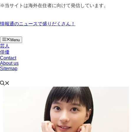
コ
※当サイトは海外在住者に向けて発信しています。
ン
テ
ン
情報通のニュースで盛りだくさん！
ツ
へ
ス
Menu
キ
芸人
ッ
俳優
Contact
プ
About us
Sitemap