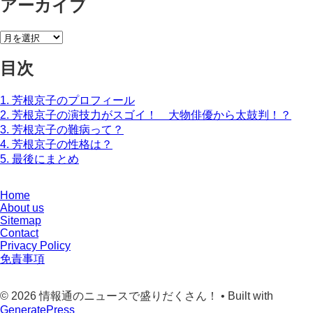
アーカイブ
ア
ー
目次
カ
イ
ブ
1.
芳根京子のプロフィール
2.
芳根京子の演技力がスゴイ！ 大物俳優から太鼓判！？
3.
芳根京子の難病って？
4.
芳根京子の性格は？
5.
最後にまとめ
Home
About us
Sitemap
Contact
Privacy Policy
免責事項
© 2026 情報通のニュースで盛りだくさん！
• Built with
GeneratePress