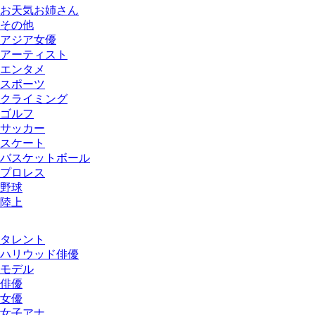
お天気お姉さん
その他
アジア女優
アーティスト
エンタメ
スポーツ
クライミング
ゴルフ
サッカー
スケート
バスケットボール
プロレス
野球
陸上
タレント
ハリウッド俳優
モデル
俳優
女優
女子アナ