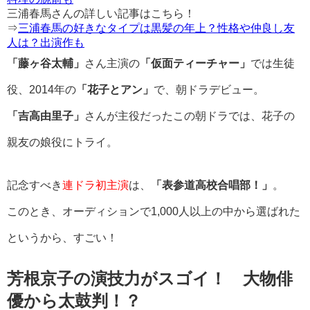
三浦春馬さんの詳しい記事はこちら！
⇒
三浦春馬の好きなタイプは黒髪の年上？性格や仲良し友
人は？出演作も
「藤ヶ谷太輔」
さん主演の
「仮面ティーチャー」
では生徒
役、2014年の
「花子とアン」
で、朝ドラデビュー。
「吉高由里子」
さんが主役だったこの朝ドラでは、花子の
親友の娘役にトライ。
記念すべき
連ドラ初主演
は、
「表参道高校合唱部！」
。
このとき、オーディションで1,000人以上の中から選ばれた
というから、すごい！
芳根京子の演技力がスゴイ！ 大物俳
優から太鼓判！？