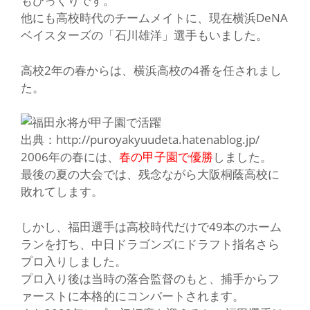
もびっくりです。
他にも高校時代のチームメイトに、現在横浜DeNA
ベイスターズの
「石川雄洋」
選手もいました。
高校2年の春からは、
横浜高校の4番
を任されまし
た。
出典：http://puroyakyuudeta.hatenablog.jp/
2006年の春には、
春の甲子園で優勝
しました。
最後の夏の大会では、残念ながら大阪桐蔭高校に
敗れてします。
しかし、福田選手は高校時代だけで49本のホーム
ランを打ち、中日ドラゴンズにドラフト指名さら
プロ入りしました。
プロ入り後は当時の落合監督のもと、捕手からフ
ァーストに本格的にコンバートされます。