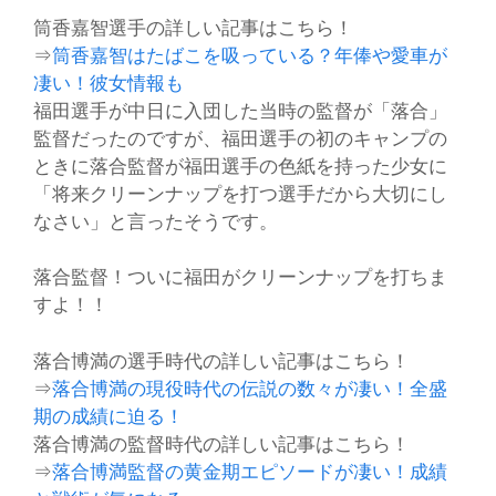
筒香嘉智選手の詳しい記事はこちら！
⇒
筒香嘉智はたばこを吸っている？年俸や愛車が
凄い！彼女情報も
福田選手が中日に入団した当時の監督が
「落合」
監督だったのですが、福田選手の初のキャンプの
ときに落合監督が福田選手の色紙を持った少女に
「
将来クリーンナップを打つ選手だから大切にし
なさい」
と言ったそうです。
落合監督！ついに福田がクリーンナップを打ちま
すよ！！
落合博満の選手時代の詳しい記事はこちら！
⇒
落合博満の現役時代の伝説の数々が凄い！全盛
期の成績に迫る！
落合博満の監督時代の詳しい記事はこちら！
⇒
落合博満監督の黄金期エピソードが凄い！成績