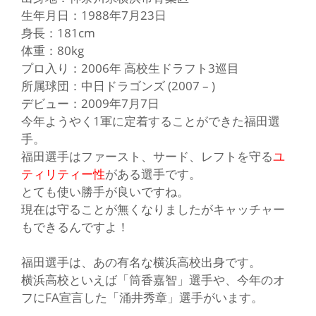
生年月日：1988年7月23日
身長：181cm
体重：80kg
プロ入り：2006年 高校生ドラフト3巡目
所属球団：中日ドラゴンズ (2007 – )
デビュー：2009年7月7日
今
年ようやく1軍に定着することができた福田選
手。
福田選手はファースト、サード、レフトを守る
ユ
ティリティー性
がある選手です。
とても使い勝手が良いですね。
現在は守ることが無くなりましたが
キャッチャー
もできるんですよ！
福田選手は、あの有名な
横浜高校出身
です。
横浜高校といえば
「筒香嘉智」
選手や、今年のオ
フにFA宣言した
「涌井秀章」
選手がいます。