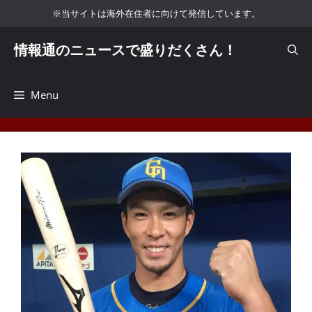
コ
※当サイトは海外在住者に向けて発信しています。
ン
テ
情報通のニュースで盛りだくさん！
ン
ツ
へ
Menu
ス
キ
ッ
プ