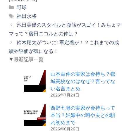
カ
野球
テ
タ
福田永将
ゴ
グ
池田美優のスタイルと腹筋がスゴイ！みちょマ
リ
マって？藤田ニコルとの仲は？
ー
鈴木翔太がついに1軍定着か！？これまでの成
績や評価が気になる！
▼最新記事一覧
山本由伸の実家は金持ち？都
城高校なのはなぜ？言ってな
い名言まとめ
2026年7月24日
西野七瀬の実家が金持ちって
本当？妊娠中の噂や夫との馴
れ初めまで
2026年6月26日