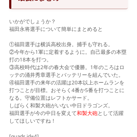
い
かがでしょうか？
福田永将選手について簡単にまとめると
①福田選手は横浜高校出身。捕手も守れる。
②今年から1軍に定着するように。自己最多の本塁
打の18本を打つ。
③高校時代は2年の春大会で優勝。1年のころはロ
ッテの涌井秀章選手とバッテリーを組んでいた。
④福田選手の来年の活躍は20本以上ホームランを
打つことが目標。おそらく4番か5番を打つことに
なる。守備位置はレフトかサード。
しばらく和製大砲がいない中日ドラゴンズ。
福田選手が今の中日を変えて
和製大砲
として活躍
してほしいですね！
[quads id=4]