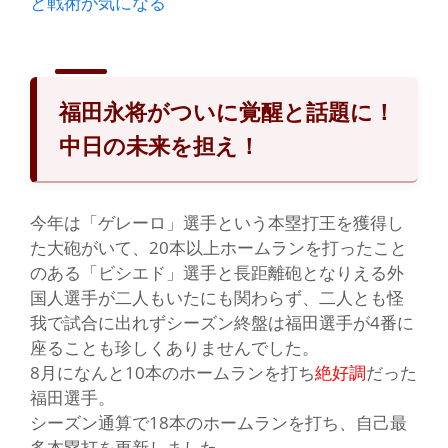
と戦術が気になる
福田永将がついに覚醒と話題に！
中日の未来を担え！
今
年は
「ゲレーロ」
選手という本塁打王を獲得し
た大砲がいて、20本以上ホームランを打ったこと
のある
「ビシエド」
選手と長距離砲となりえる外
国人選手が二人もいたにも関わらず、二人とも怪
我で試合に出れずシーズン終盤は福田選手が4番に
座ることも珍しくありませんでした。
8月になんと10本のホームランを打ち
絶好調
だった
福田選手。
シーズン通算で18本のホームランを打ち、
自己最
多本塁打を更新
しました。