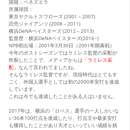
国籍：ベネズエラ
所属球団：
東京ヤクルトスワローズ (2001 – 2007)
読売ジャイアンツ (2008 – 2011)
横浜DeNAベイスターズ (2012 – 2013)
監督歴：横浜DeNAベイスターズ(2016~)
NPB初出場：2001年3月30日（2001年開幕戦）
今
年のポストシーズンではラミレス監督の采配が
炸裂したことで、メディアからは
「ラミレス采
配」
なんて言われてましたね。
そんなラミレス監督ですが、現役時代はとてもす
ごく、外国人選手としては
初の2000本安打を達成
しています。
これは今でも達成したことがある人はいません。
2017年は、横浜の
「ロペス」
選手の一人しかいな
い30本100打点を達成したり、打点王や最多安打
も獲得したことがあり
天才
といっていい成績を残