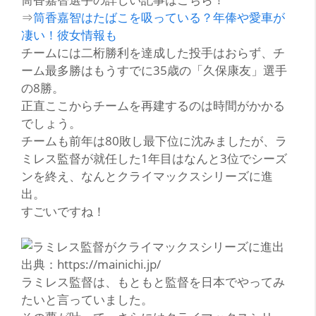
⇒
筒香嘉智はたばこを吸っている？年俸や愛車が
凄い！彼女情報も
チームには二桁勝利を達成した投手はおらず、チ
ーム最多勝はもうすでに35歳の
「久保康友」
選手
の8勝。
正直ここからチームを再建するのは時間がかかる
でしょう。
チームも前年は80敗し最下位に沈みましたが、ラ
ミレス監督が就任した1年目はなんと3位でシーズ
ンを終え、なんとクライマックスシリーズに進
出。
すごいですね！
出典：https://mainichi.jp/
ラミレス監督は、もともと監督を日本でやってみ
たいと言っていました。