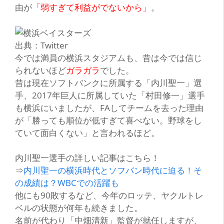
由が
「弱すぎて利益がでないから」
。
出典：Twitter
今では満員の横浜スタジアムも、昔は今では信じ
られないほど
ガラガラ
でした。
昔は現在ソフトバンクに所属する
「内川聖一」
選
手、2017年巨人に所属していた
「村田修一」
選手
も横浜にいましたが、FAしてチームを去った理由
が「勝っても順位が低すぎて喜べない。野球をし
ていて面白くない」と言われるほど。
内川聖一選手の詳しい記事はこちら！
⇒
内川聖一の横浜時代とソフバン時代に迫る！そ
の成績は？WBCでの活躍も
他にも90敗するなど、今年のロッテ、ヤクルトレ
ベルの状態が何年も続きました。
名前が代わり
「中畑清新」
監督が就任しますが、