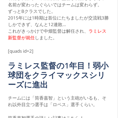
名前が変わったぐらいではチームは変わらず。
ずっとBクラスでした。
2015年には1時期は首位にたちましたが交流戦3勝
しかできず、なんと
12連敗
…
これがきっかけで中畑監督は解任され、
ラミレス
新監督が就任
しました。
[quads id=2]
ラミレス監督の1年目！弱小
球団をクライマックスシリ
ーズに進出
チ
ームには
「筒香嘉智」
という主砲がいるも、そ
れ以外目立つ選手は
「ロペス」
選手くらい。
筒香嘉智選手の詳しい記事はこちら！