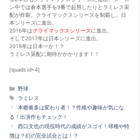
ン中では倉本選手を9番で起用したりとラミレス采
配が炸裂。クライマックスシリーズを制覇し、日
本シリーズに進出。
2016年は
クライマックスシリーズ
に進出。
そして2017年は日本シリーズに進出。
2018年は日本一か！？
ラミレス采配に期待がかかります！！
[quads id=4]
カ
野球
テ
タ
ラミレス
ゴ
グ
本郷奏多は変わり者！？性格や趣味が気にな
リ
る！出演作もチェック！
ー
西口文也の現役時代の成績がスゴイ！球種や特
徴は？幻の完全試合とは！？