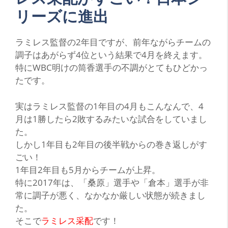
リーズに進出
ラ
ミレス監督の2年目ですが、前年ながらチームの
調子はあがらず4位という結果で4月を終えます。
特にWBC明けの筒香選手の不調がとてもひどかっ
たです。
実はラミレス監督の1年目の4月もこんなんで、4
月は1勝したら2敗するみたいな試合をしていまし
た。
しかし1年目も2年目の後半戦からの巻き返しがす
ごい！
1年目2年目も5月からチームが上昇。
特に2017年は、
「桑原」
選手や
「倉本」
選手が非
常に調子が悪く、なかなか厳しい状態が続きまし
た。
そこで
ラミレス采配
です！