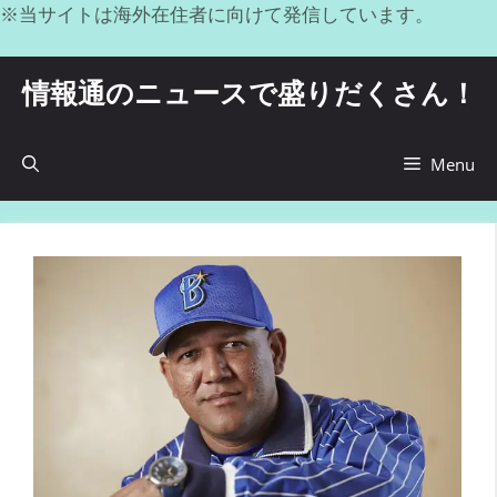
コ
※当サイトは海外在住者に向けて発信しています。
ン
テ
情報通のニュースで盛りだくさん！
ン
ツ
へ
Menu
ス
キ
ッ
プ