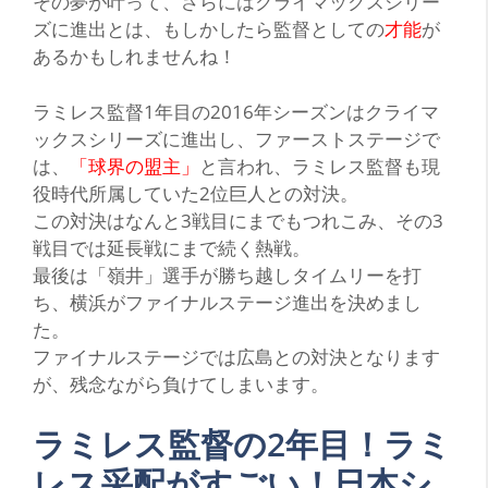
その夢が叶って、さらにはクライマックスシリー
ズに進出とは、もしかしたら監督としての
才能
が
あるかもしれませんね！
ラミレス監督1年目の2016年シーズンはクライマ
ックスシリーズに進出し、ファーストステージで
は、
「球界の盟主」
と言われ、ラミレス監督も現
役時代所属していた2位巨人との対決。
この対決はなんと3戦目にまでもつれこみ、その3
戦目では延長戦にまで続く熱戦。
最後は
「嶺井」
選手が勝ち越しタイムリーを打
ち、横浜がファイナルステージ進出を決めまし
た。
ファイナルステージでは広島との対決となります
が、残念ながら負けてしまいます。
ラミレス監督の2年目！ラミ
レス采配がすごい！日本シ