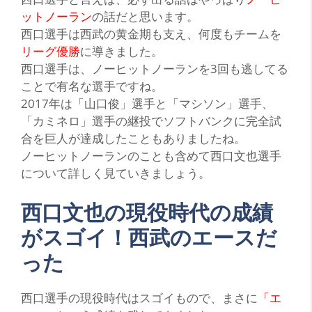
ットノーラン
の話だと思います。
西口選手は西武の黄金期も支え、何度もチームを
リーグ優勝
に導きました。
西口選手は、ノーヒットノーランを3回も逃してる
ことで有名な選手ですね。
2017年は
「山口俊」
選手と
「マシソン」
選手、
「カミネロ」
選手の継投でソフトバンクに完全試
合を巨人が達成したこともありましたね。
ノーヒットノーランのことも含めて西口文也選手
について詳しく見ていきましょう。
西口文也の現役時代の成績
がスゴイ！西武のエースだ
った
西
口選手の現役時代はスゴイもので、まさに
「エ