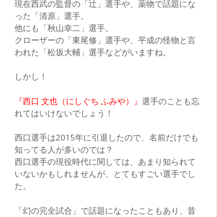
現在西武の監督の
「辻」
選手や、薬物で話題にな
った
「清原」
選手。
他にも
「秋山幸二」
選手。
クローザーの
「東尾修」
選手や、平成の怪物と言
われた
「松坂大輔」
選手などがいますね。
しかし！
『西口 文也（にしぐち ふみや）』
選手のことも忘
れてはいけないでしょう！
西口選手は2015年に引退したので、名前だけでも
知ってる人が多いのでは？
西口選手の現役時代に関しては、あまり知られて
いないかもしれませんが、とてもすごい選手でし
た。
「幻の完全試合」
で話題になったこともあり、昔