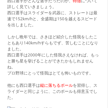
西
口選手がどんな選手だったのか、
特徴
について
詳しく見ていきましょう。
西口選手はスライダーを武器に、ストレートは
最
速で152km/h
と、全盛期は150を越えるスピード
を出しました。
しかし晩年では、さきほど紹介した怪我をしたこ
ともあり140km/hすらもでず、苦しむことになり
ました。
西口選手は2000年にした怪我さえなければ、もっ
と勝ち星を挙げることができたかもしれません
ね。
プロ野球にとって怪我はとても怖いものです。
他にも西口選手は
縦に落ちるボール
を習得し、ス
ライダーと同じように、このボールも
得意玉
でし
た。