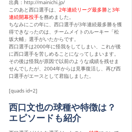
出典：http://mainichi.jp/
このあと西口選手は、
2年連続リーグ最多勝
と
3年
連続開幕投手
を務めました。
ちなみにこの年に、西口選手が3年連続最多勝を獲
得できなったのは、チームメイトのルーキー
「松
坂大輔」
選手がいたからです。
西口選手は2000年に
怪我
をしてしまい、これが後
に西口選手を苦しめることになってしまいます。
その後は怪我が原因で以前のような成績を残せま
せんでしたが、2004年からは
見事復活
し、再び西
口選手がエースとして君臨しました。
[quads id=2]
西口文也の球種や特徴は？
エピソードも紹介