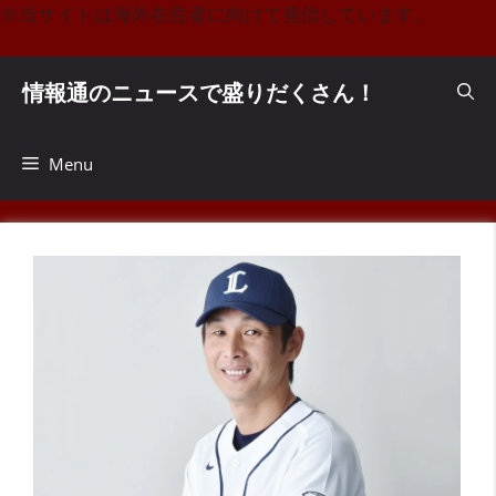
コ
※当サイトは海外在住者に向けて発信しています。
ン
テ
情報通のニュースで盛りだくさん！
ン
ツ
へ
Menu
ス
キ
ッ
プ