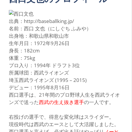
出典：http://baseballking.jp/
名前：西口 文也（にしぐち ふみや）
出身地：和歌山県和歌山市
生年月日：1972年9月26日
身長：182cm
体重：75kg
プロ入り：1994年 ドラフト3位
所属球団：西武ライオンズ
埼玉西武ライオンズ (1995 – 2015)
デビュー：1995年8月16日
西
口選手は、21年間のプロ野球人生を西武ライオ
ンズで送った
西武の生え抜き選手
の一人です。
右投げの選手で、得意な変化球は
スライダー
。
現役時代は西武のエースとして
大活躍
しました。
西口選手と言えば、必ず出る話はやっぱり
ノーヒ