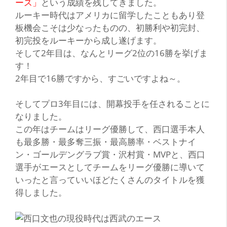
ース」
という成績を残してきました。
ルーキー時代はアメリカに留学したこともあり登
板機会こそは少なったものの、初勝利や初完封、
初完投をルーキーから成し遂げます。
そして2年目は、なんとリーグ2位の16勝を挙げま
す！
2年目で16勝ですから、すごいですよね～。
そしてプロ3年目には、開幕投手を任されることに
なりました。
この年はチームはリーグ優勝して、西口選手本人
も
最多勝
・
最多奪三振
・
最高勝率
・
ベストナイ
ン
・
ゴールデングラブ賞
・
沢村賞
・
MVP
と、西口
選手がエースとしてチームをリーグ優勝に導いて
いったと言っていいほどたくさんのタイトルを獲
得しました。