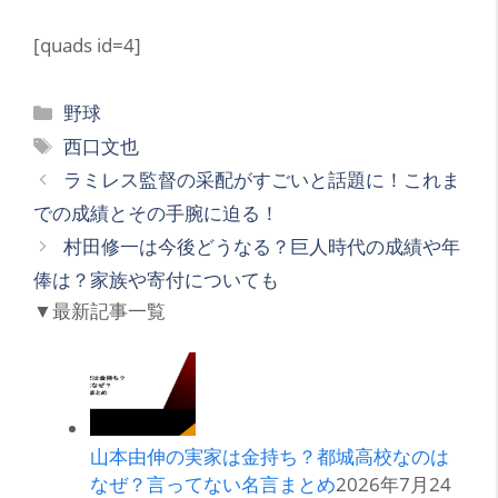
[quads id=4]
カ
野球
テ
タ
西口文也
ゴ
グ
ラミレス監督の采配がすごいと話題に！これま
リ
での成績とその手腕に迫る！
ー
村田修一は今後どうなる？巨人時代の成績や年
俸は？家族や寄付についても
▼最新記事一覧
山本由伸の実家は金持ち？都城高校なのは
なぜ？言ってない名言まとめ
2026年7月24