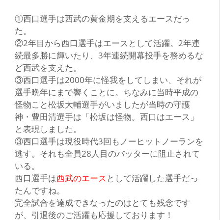
①西口選手は西武の黄金期を支えるエースだっ
た。
②2年目から西口選手はエースとして活躍。2年連
続最多勝に輝いたり、3年連続開幕投手を務めるな
ど西武を支えた。
③西口選手は2000年に怪我をしてしまい、それが
選手晩年にまで響くことに。ちなみに当時平成の
怪物こと松坂大輔選手がいましたが当時の守護
神・豊田清選手は「松坂は怪物。西口はエース」
と表現しました。
③西口選手は現役時代3回もノーヒットノーランを
逃す。それも全員28人目のバッターに阻止されて
いる。
西口選手は
西武のエース
として活躍した選手だっ
たんですね。
完全試合を達成できなったのはとても残念です
が、引退後のご活躍も応援しております！