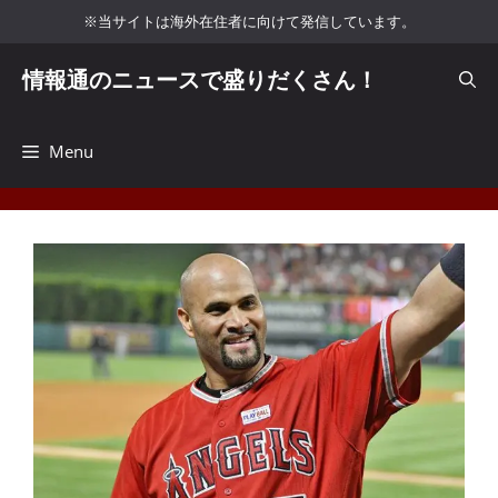
コ
※当サイトは海外在住者に向けて発信しています。
ン
テ
情報通のニュースで盛りだくさん！
ン
ツ
へ
Menu
ス
キ
ッ
プ