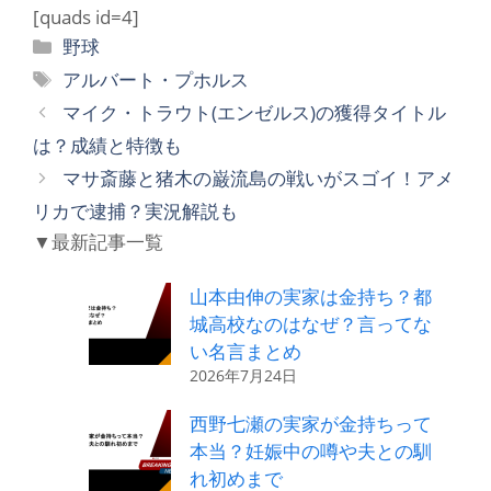
[quads id=4]
カ
野球
テ
タ
アルバート・プホルス
ゴ
グ
マイク・トラウト(エンゼルス)の獲得タイトル
リ
は？成績と特徴も
ー
マサ斎藤と猪木の巌流島の戦いがスゴイ！アメ
リカで逮捕？実況解説も
▼最新記事一覧
山本由伸の実家は金持ち？都
城高校なのはなぜ？言ってな
い名言まとめ
2026年7月24日
西野七瀬の実家が金持ちって
本当？妊娠中の噂や夫との馴
れ初めまで