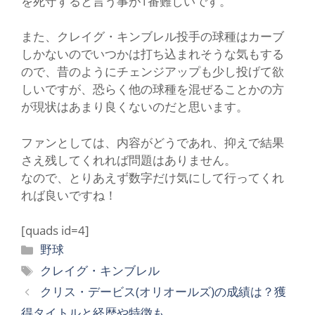
を死守すると言う事が1番難しいです。
また、クレイグ・キンブレル投手の球種はカーブ
しかないのでいつかは打ち込まれそうな気もする
ので、昔のようにチェンジアップも少し投げて欲
しいですが、恐らく他の球種を混ぜることかの方
が現状はあまり良くないのだと思います。
ファンとしては、内容がどうであれ、抑えで結果
さえ残してくれれば問題はありません。
なので、とりあえず数字だけ気にして行ってくれ
れば良いですね！
[quads id=4]
カ
野球
テ
タ
クレイグ・キンブレル
ゴ
グ
クリス・デービス(オリオールズ)の成績は？獲
リ
得タイトルと経歴や特徴も