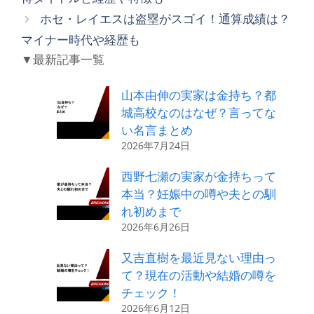
ー
ホセ・レイエスは盗塁がスゴイ！通算成績は？
マイナー時代や経歴も
▼最新記事一覧
山本由伸の実家は金持ち？都
城高校なのはなぜ？言ってな
い名言まとめ
2026年7月24日
西野七瀬の実家が金持ちって
本当？妊娠中の噂や夫との馴
れ初めまで
2026年6月26日
又吉直樹を最近見ない理由っ
て？現在の活動や結婚の噂を
チェック！
2026年6月12日