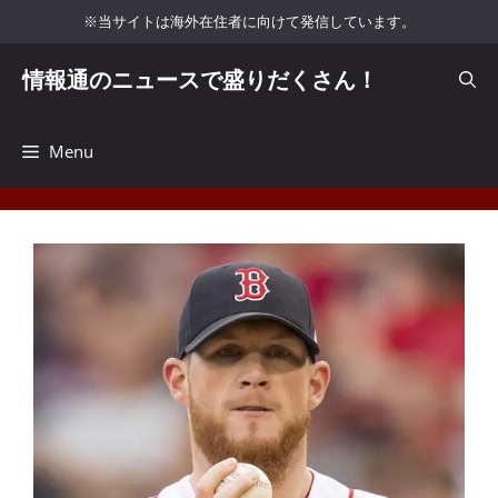
コ
※当サイトは海外在住者に向けて発信しています。
ン
テ
情報通のニュースで盛りだくさん！
ン
ツ
へ
Menu
ス
キ
ッ
プ