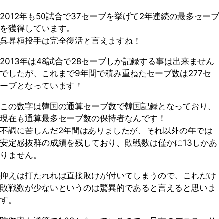
2012年も50試合で37セーブを挙げて2年連続の最多セーブ
を獲得しています。
呉昇桓投手は完全復活と言えますね！
2013年は48試合で28セーブしか記録する事は出来ません
でしたが、これまで9年間で積み重ねたセーブ数は277セ
ーブとなっています！
この数字は韓国の通算セーブ数で韓国記録となっており、
現在も通算最多セーブ数の保持者なんです！
不調に苦しんだ2年間はありましたが、それ以外の年では
安定感抜群の成績を残しており、敗戦数は僅かに13しかあ
りません。
抑えは打たれれば直接敗けが付いてしまうので、これだけ
敗戦数が少ないというのは驚異的であると言えると思いま
す。