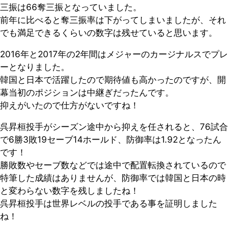
三振は66奪三振となっていました。
前年に比べると奪三振率は下がってしまいましたが、それ
でも満足できるくらいの数字は残せていると思います。
2016年と2017年の2年間はメジャーのカージナルスでプレ
ーとなりました。
韓国と日本で活躍したので期待値も高かったのですが、開
幕当初のポジションは中継ぎだったんです。
抑えがいたので仕方がないですね！
呉昇桓投手がシーズン途中から抑えを任されると、76試合
で6勝3敗19セーブ14ホールド、防御率は1.92となったん
です！
勝敗数やセーブ数などでは途中で配置転換されているので
特筆した成績はありませんが、防御率では韓国と日本の時
と変わらない数字を残しましたね！
呉昇桓投手は世界レベルの投手である事を証明しました
ね！