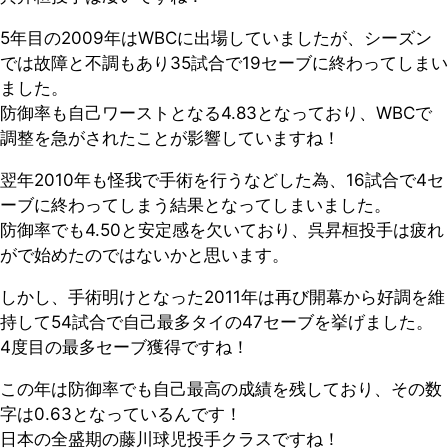
5年目の2009年はWBCに出場していましたが、シーズン
では故障と不調もあり35試合で19セーブに終わってしまい
ました。
防御率も自己ワーストとなる4.83となっており、WBCで
調整を急がされたことが影響していますね！
翌年2010年も怪我で手術を行うなどした為、16試合で4セ
ーブに終わってしまう結果となってしまいました。
防御率でも4.50と安定感を欠いており、呉昇桓投手は疲れ
がで始めたのではないかと思います。
しかし、手術明けとなった2011年は再び開幕から好調を維
持して54試合で自己最多タイの47セーブを挙げました。
4度目の最多セーブ獲得ですね！
この年は防御率でも自己最高の成績を残しており、その数
字は0.63となっているんです！
日本の全盛期の藤川球児投手クラスですね！