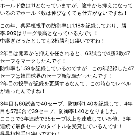
ホールド数は11となっていますが、途中から抑えになって
いるのでホールド数は伸びなくても仕方がないですね！
この年、呉昇桓投手の防御率は1.18を記録しており、勝
率.909はリーグ最高となっているんです！
中継ぎだったとしても2桁勝利は凄いですね！
2年目は開幕から抑えを任されると、63試合で4勝3敗47
セーブをマークしたんです！
防御率も1.59を記録しているのですが、この年記録した47
セーブは韓国球界のセーブ新記録だったんです！
2年目の投手が記録を更新するなんて、この時点でレベル
が違ったんですね！
3年目も60試合で40セーブ、防御率1.40を記録して、4年
目も57試合で39セーブ、防御率1.40となりました。
ここまで3年連続で35セーブ以上を達成している他、3年
連続で最多セーブのタイトルを受賞しているんです！
呉昇桓投手は凄いですね！