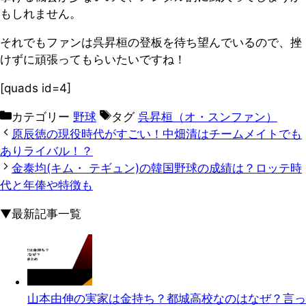
もしれません。
それでもファンは呉昇桓の登板を待ち望んでいるので、挫
けずに頑張ってもらいたいですね！
[quads id=4]
カテゴリー
野球
タグ
呉昇桓（オ・スンファン）
原辰徳の現役時代がすごい！中畑清はチームメイトでも
ありライバル！？
金泰均(キム・ テギュン)の韓国野球の成績は？ロッテ時
代と年俸や特徴も
▼最新記事一覧
山本由伸の実家は金持ち？都城高校なのはなぜ？言っ