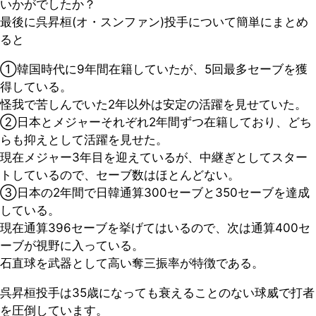
いかがでしたか？
最後に呉昇桓(オ・スンファン)投手について簡単にまとめ
ると
①韓国時代に9年間在籍していたが、5回最多セーブを獲
得している。
怪我で苦しんでいた2年以外は安定の活躍を見せていた。
②日本とメジャーそれぞれ2年間ずつ在籍しており、どち
らも抑えとして活躍を見せた。
現在メジャー3年目を迎えているが、中継ぎとしてスター
トしているので、セーブ数はほとんどない。
③日本の2年間で日韓通算300セーブと350セーブを達成
している。
現在通算396セーブを挙げてはいるので、次は通算400セ
ーブが視野に入っている。
石直球を武器として高い奪三振率が特徴である。
呉昇桓投手は35歳になっても衰えることのない球威で打者
を圧倒しています。