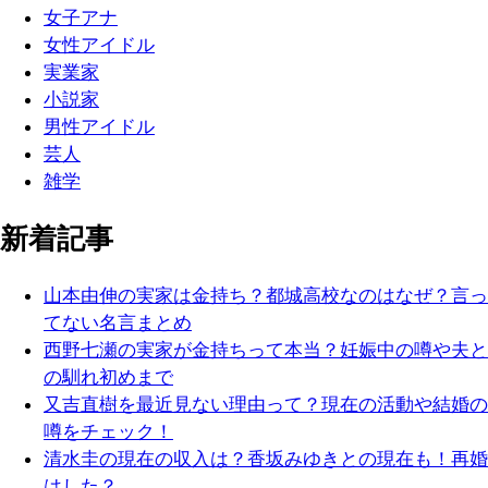
女子アナ
女性アイドル
実業家
小説家
男性アイドル
芸人
雑学
新着記事
山本由伸の実家は金持ち？都城高校なのはなぜ？言っ
てない名言まとめ
西野七瀬の実家が金持ちって本当？妊娠中の噂や夫と
の馴れ初めまで
又吉直樹を最近見ない理由って？現在の活動や結婚の
噂をチェック！
清水圭の現在の収入は？香坂みゆきとの現在も！再婚
はした？