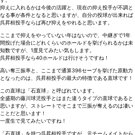
抑えに入れるかは今後の活躍と、現在の抑え投手が不調と
なる事が条件となると思いますが、自分の投球が出来れば
呉昇桓投手ならば再び抑えをやれると思います。
ここまで抑えをやっていない年はないので、中継ぎで1年
間投げた場合にどれくらいのホールドを挙げられるかは未
知数ですが、1度見てみたい気もします。
呉昇桓投手なら40ホールドは行けそうですね！
高い奪三振率と、ここまで通算396セーブを挙げた原動力
となったのは、呉昇桓投手の最大の特徴である直球です！
この直球は「石直球」と呼ばれています。
全盛期の藤川球児投手とはまた違うタイプの直球であると
思いますが、ストレートでそこまで三振が奪えるのは凄い
ことだと思います！
一度生で見てみたいですね！
「石直球」を持つ呉昇桓投手ですが、元チームメイトから