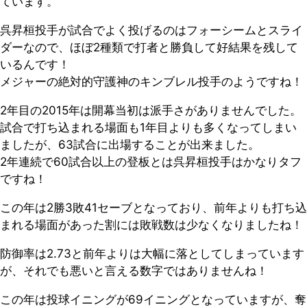
ています。
呉昇桓投手が試合でよく投げるのはフォーシームとスライ
ダーなので、ほぼ2種類で打者と勝負して好結果を残して
いるんです！
メジャーの絶対的守護神のキンブレル投手のようですね！
2年目の2015年は開幕当初は派手さがありませんでした。
試合で打ち込まれる場面も1年目よりも多くなってしまい
ましたが、63試合に出場することが出来ました。
2年連続で60試合以上の登板とは呉昇桓投手はかなりタフ
ですね！
この年は2勝3敗41セーブとなっており、前年よりも打ち込
まれる場面があった割には敗戦数は少なくなりましたね！
防御率は2.73と前年よりは大幅に落としてしまっています
が、それでも悪いと言える数字ではありませんね！
この年は投球イニングが69イニングとなっていますが、奪