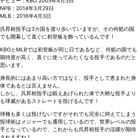
デビュー：KBO 2005年4月3日
NPB：2014年3月29日
MLB：2016年4月3日
呉昇桓投手は3カ国を渡り歩いていますが、その何処の国
でも開幕して直ぐに初登板を飾っているんです！
KBOとMLBでは初登板が同じ日であるなど、何処の国でも
期待度が高く、直ぐに使ってみたくなる投手であるのだと
思います。
身長的にはあまり高い方ではなく、投手として恵まれた身
体であるとは言えません。
しかし、呉昇桓投手は鍛えあげられた体で大柄な投手より
も球威があるストレートを投げるんです！
球種も多くは投げないですがそれでも完全に抑えてしまう
投球術はメジャーでも通用しているので、世界レベルの投
手となっているので、これからも呉昇桓投手の活躍が期待
されますね！